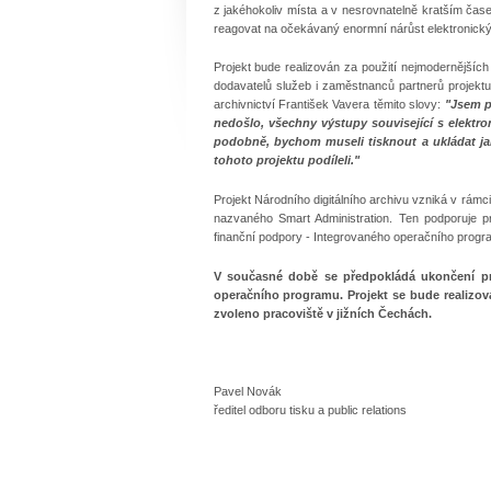
z jakéhokoliv místa a v nesrovnatelně kratším čase
reagovat na očekávaný enormní nárůst elektronick
Projekt bude realizován za použití nejmodernějších
dodavatelů služeb i zaměstnanců partnerů projektu.
archivnictví František Vavera těmito slovy:
"Jsem p
nedošlo, všechny výstupy související s elektr
podobně, bychom museli tisknout a ukládat jak
tohoto projektu podíleli."
Projekt Národního digitálního archivu vzniká v rá
nazvaného Smart Administration. Ten podporuje p
finanční podpory - Integrovaného operačního prog
V současné době se předpokládá ukončení proj
operačního programu. Projekt se bude realizova
zvoleno pracoviště v jižních Čechách.
Pavel Novák
ředitel odboru tisku a public relations