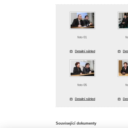
foto 01
f
Detailní náhled
Det
foto 05
f
Detailní náhled
Det
Související dokumenty