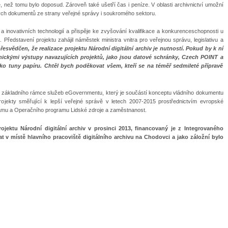
, než tomu bylo doposud. Zároveň také ušetří čas i peníze. V oblasti archivnictví umožní
ých dokumentů ze strany veřejné správy i soukromého sektoru.
 a inovativních technologií a přispěje ke zvyšování kvalifikace a konkurenceschopnosti u
 Představení projektu zahájil náměstek ministra vnitra pro veřejnou správu, legislativu a
řesvědčen, že realizace projektu Národní digitální archiv je nutností. Pokud by k ní
onickými výstupy navazujících projektů, jako jsou datové schránky, Czech POINT a
o tuny papíru. Chtěl bych poděkovat všem, kteří se na téměř sedmileté přípravě
mci základního rámce služeb eGovernmentu, který je součástí konceptu vládního dokumentu
rojekty směřující k lepší veřejné správě v letech 2007-2015 prostřednictvím evropské
ramu a Operačního programu Lidské zdroje a zaměstnanost.
ektu Národní digitální archiv v prosinci 2013, financovaný je z Integrovaného
t v místě hlavního pracoviště digitálního archivu na Chodovci a jako záložní bylo