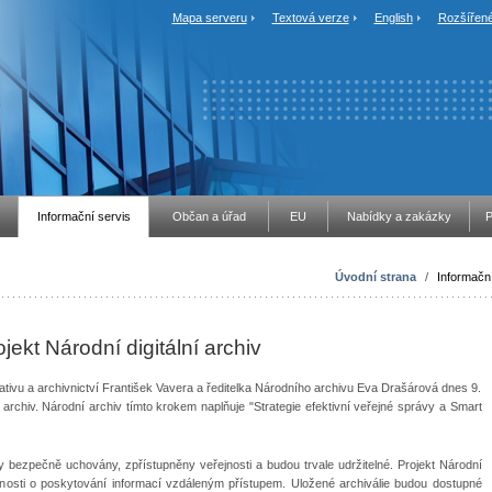
Mapa serveru
Textová verze
English
Rozšířené
Informační servis
Občan a úřad
EU
Nabídky a zakázky
P
Úvodní strana
/
Informační
ojekt Národní digitální archiv
lativu a archivnictví František Vavera a ředitelka Národního archivu Eva Drašárová dnes 9.
lní archiv. Národní archiv tímto krokem naplňuje "Strategie efektivní veřejné správy a Smart
 bezpečně uchovány, zpřístupněny veřejnosti a budou trvale udržitelné. Projekt Národní
řejnosti o poskytování informací vzdáleným přístupem. Uložené archiválie budou dostupné