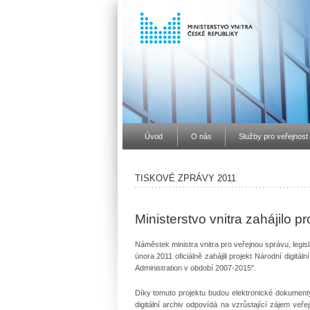
Úvod
O nás
Služby pro veřejnost
TISKOVÉ ZPRÁVY 2011
Ministerstvo vnitra zahájilo pr
Náměstek ministra vnitra pro veřejnou správu, legis
února 2011 oficiálně zahájili projekt Národní digitá
Administration v období 2007-2015".
Díky tomuto projektu budou elektronické dokumenty
digitální archiv odpovídá na vzrůstající zájem ve