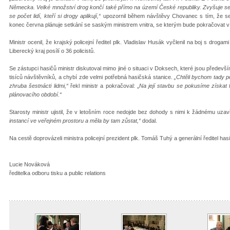
Německa. Velké množství drog končí také přímo na území České republiky. Zvyšuje se 
se počet lidí, kteří si drogy aplikují,“
upozornil během návštěvy Chovanec s tím, že se 
konec června plánuje setkání se saským ministrem vnitra, se kterým bude pokračovat v j
Ministr ocenil, že krajský policejní ředitel plk. Vladislav Husák vyčlenil na boj s drogam
Liberecký kraj posílí o 36 policistů.
Se zástupci hasičů ministr diskutoval mimo jiné o situaci v Doksech, které jsou předevší
tisíců návštěvníků, a chybí zde velmi potřebná hasičská stanice.
„Chtěli bychom tady p
zhruba šestnácti lidmi,“
řekl ministr a pokračoval: „
Na její stavbu se pokusíme získat 
plánovacího období.“
Starosty ministr ujistil, že v letošním roce nedojde bez dohody s nimi k žádnému uz
instancí ve veřejném prostoru a měla by tam zůstat,“
dodal.
Na cestě doprovázeli ministra policejní prezident plk. Tomáš Tuhý a generální ředitel ha
Lucie Nováková
ředitelka odboru tisku a public relations