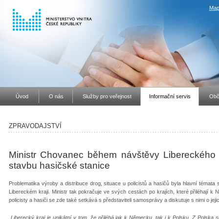
Map
Úvod
O nás
Služby pro veřejnost
Informační servis
Obč
ZPRAVODAJSTVÍ
Ministr Chovanec během návštěvy Libereckého kr
stavbu hasičské stanice
Problematika výroby a distribuce drog, situace u policistů a hasičů byla hlavní témata
Libereckém kraji. Ministr tak pokračuje ve svých cestách po krajích, které přiléhají k
policisty a hasiči se zde také setkává s představiteli samosprávy a diskutuje s nimi o je
„Liberecký kraj je unikátní v tom, že přiléhá jak k Německu, tak i k Polsku. Z Polska