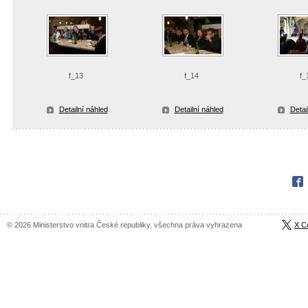
f_13
f_14
f_
Detailní náhled
Detailní náhled
Detai
Fac
© 2026 Ministerstvo vnitra České republiky, všechna práva vyhrazena
X C