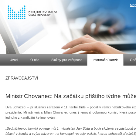
Map
Úvod
O nás
Služby pro veřejnost
Informační servis
Obč
ZPRAVODAJSTVÍ
Ministr Chovanec: Na začátku příštího týdne může
Dva uchazeči – příslušníci zařazení v 11. tarifní třídě – podali v rámci nabídkového ř
prezidenta. Ministr vnitra Milan Chovanec dnes jmenoval odbornou komisi, která poso
jednoho z kandidátů ke jmenování.
„
Sedmičlennou komisi povede můj 1. náměstek Jan Sixta a bude složená ze zástupců od
účastí v komisi a svým názorem na koncepci rozvoje policie, kterou uchazeči předložili, 