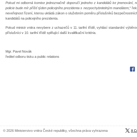
Pokud mi odborná komise jednoznačně doporučí jednoho z kandidátů ke jmenování, n
policie bude mít příští týden policejního prezidenta s nezpochybnitelným mandátem,
“ ře
neveřejnost řízení, kterou ukládá zákon o služebním poměru příslušníků bezpečnostníc
kandidátů na policejního prezidenta.
Pokud ministr vnitra nevybere z uchazečů v 11. tarifní třídě, vyhlásí standardní výběr
příslušníci v 10. tarifní třídě splňující další kvalifikační kritéria.
Mgr. Pavel Novák
ředitel odboru tisku a public relations
Fac
© 2026 Ministerstvo vnitra České republiky, všechna práva vyhrazena
X C