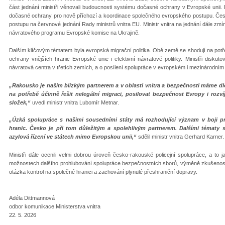
část jednání ministři věnovali budoucnosti systému dočasné ochrany v Evropské unii
dočasné ochrany pro nově příchozí a koordinace společného evropského postupu. Česk
postupu na červnové jednání Rady ministrů vnitra EU. Ministr vnitra na jednání dále zmín
návratového programu Evropské komise na Ukrajině.
Dalším klíčovým tématem byla evropská migrační politika. Obě země se shodují na potřeb
ochrany vnějších hranic Evropské unie i efektivní návratové politiky. Ministři diskuto
návratová centra v třetích zemích, a o posílení spolupráce v evropském i mezinárodním
„Rakousko je naším blízkým partnerem a v oblasti vnitra a bezpečnosti máme d
na potřebě účinně řešit nelegální migraci, posilovat bezpečnost Evropy i rozv
složek,“
uvedl ministr vnitra Lubomír Metnar.
„Úzká spolupráce s našimi sousedními státy má rozhodující význam v boji pr
hranic. Česko je při tom důležitým a spolehlivým partnerem. Dalšími tématy 
azylová řízení ve státech mimo Evropskou unii,“
sdělil ministr vnitra Gerhard Karner.
Ministři dále ocenili velmi dobrou úroveň česko-rakouské policejní spolupráce, a to ja
možnostech dalšího prohlubování spolupráce bezpečnostních sborů, výměně zkušeností 
otázka kontrol na společné hranici a zachování plynulé přeshraniční dopravy.
Adéla Dittmannová
odbor komunikace Ministerstva vnitra
22. 5. 2026