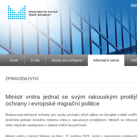
Map
Úvod
O nás
Služby pro veřejnost
Informační servis
Obč
ZPRAVODAJSTVÍ
Ministr vnitra jednal se svým rakouským prot
ochrany i evropské migrační politice
Budoucnost dočasné ochrany pro osoby prchající před válkou na Ukrajině a další směřov
dnešního jednání českého ministra vnitra s rakouským protějškem. Ministři se věnovali 
nebo otázkám spolupráce v oblasti vnitřní bezpečnosti.
Ministr vnitra Lubomír Metnar se dnes, 22. května 2026, sešel s rakouským spolko