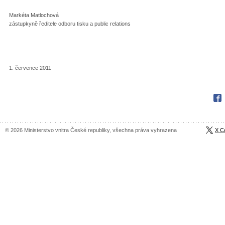
Markéta Matlochová
zástupkyně ředitele odboru tisku a public relations
1. července 2011
Fac
© 2026 Ministerstvo vnitra České republiky, všechna práva vyhrazena
X C