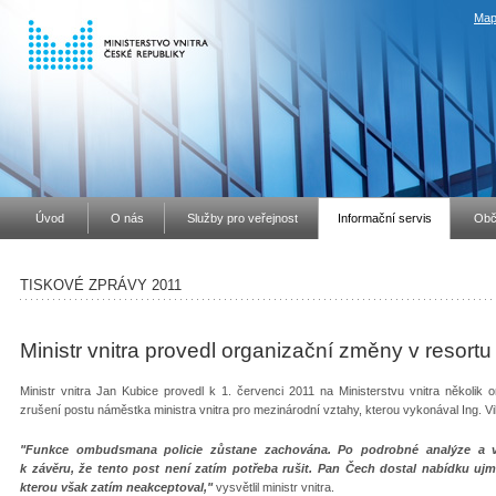
Map
Úvod
O nás
Služby pro veřejnost
Informační servis
Obč
TISKOVÉ ZPRÁVY 2011
Ministr vnitra provedl organizační změny v resortu
Ministr vnitra Jan Kubice provedl k 1. červenci 2011 na Ministerstvu vnitra několik
zrušení postu náměstka ministra vnitra pro mezinárodní vztahy, kterou vykonával Ing. V
"Funkce ombudsmana policie zůstane zachována. Po podrobné analýze a
k závěru, že tento post není zatím potřeba rušit. Pan Čech dostal nabídku u
kterou však zatím neakceptoval,"
vysvětlil ministr vnitra.