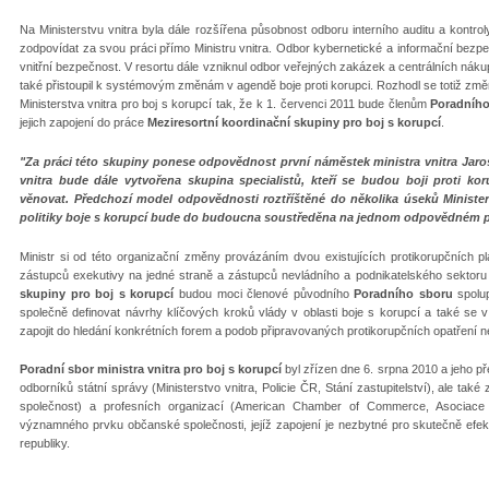
Na Ministerstvu vnitra byla dále rozšířena působnost odboru interního auditu a kontrol
zodpovídat za svou práci přímo Ministru vnitra. Odbor kybernetické a informační bez
vnitřní bezpečnost. V resortu dále vzniknul odbor veřejných zakázek a centrálních nák
také přistoupil k systémovým změnám v agendě boje proti korupci. Rozhodl se totiž zm
Ministerstva vnitra pro boj s korupcí tak, že k 1. červenci 2011 bude členům
Poradního
jejich zapojení do práce
Meziresortní koordinační skupiny pro boj s korupcí
.
"Za práci této skupiny ponese odpovědnost první náměstek ministra vnitra Jaro
vnitra bude dále vytvořena skupina specialistů, kteří se budou boji proti kor
věnovat. Předchozí model odpovědnosti roztříštěné do několika úseků Minister
politiky boje s korupcí bude do budoucna soustředěna na jednom odpovědném pr
Ministr si od této organizační změny provázáním dvou existujících protikorupčních pla
zástupců exekutivy na jedné straně a zástupců nevládního a podnikatelského sektoru
skupiny pro boj s korupcí
budou moci členové původního
Poradního sboru
spolup
společně definovat návrhy klíčových kroků vlády v oblasti boje s korupcí a také se v 
zapojit do hledání konkrétních forem a podob připravovaných protikorupčních opatření 
Poradní sbor ministra vnitra pro boj s korupcí
byl zřízen dne 6. srpna 2010 a jeho p
odborníků státní správy (Ministerstvo vnitra, Policie ČR, Stání zastupitelství), ale t
společnost) a profesních organizací (American Chamber of Commerce, Asociace 
významného prvku občanské společnosti, jejíž zapojení je nezbytné pro skutečně efekti
republiky.