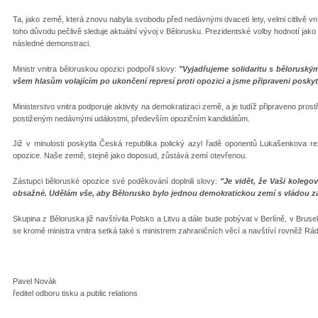
Ta, jako země, která znovu nabyla svobodu před nedávnými dvaceti lety, velmi citlivě 
toho důvodu pečlivě sleduje aktuální vývoj v Bělorusku. Prezidentské volby hodnotí jako 
následné demonstraci.
Ministr vnitra běloruskou opozici podpořil slovy:
"Vyjadřujeme solidaritu s běloruský
všem hlasům volajícím po ukončení represí proti opozici a jsme připraveni posk
Ministerstvo vnitra podporuje aktivity na demokratizaci země, a je tudíž připraveno pr
postiženým nedávnými událostmi, především opozičním kandidátům.
Již v minulosti poskytla Česká republika polický azyl řadě oponentů Lukašenkova re
opozice. Naše země, stejně jako doposud, zůstává zemí otevřenou.
Zástupci běloruské opozice své poděkování doplnili slovy:
"Je vidět, že Vaši kolego
obsažné. Udělám vše, aby Bělorusko bylo jednou demokratickou zemí s vládou zá
Skupina z Běloruska již navštívila Polsko a Litvu a dále bude pobývat v Berlíně, v Br
se kromě ministra vnitra setká také s ministrem zahraničních věcí a navštíví rovněž R
Pavel Novák
ředitel odboru tisku a public relations