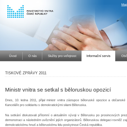
Map
Úvod
O nás
Služby pro veřejnost
Informační servis
Obč
TISKOVÉ ZPRÁVY 2011
Ministr vnitra se setkal s běloruskou opozicí
Dnes, 10. ledna 2011, přijal ministr vnitra zástupce běloruské opozice a občanské sp
Kanceláře pro solidaritu s demokratickými silami Běloruska.
Na setkání diskutovali přítomní o aktuálním vývoji v Bělorusku po prosincových pre
demonstraci a následném uvěznění jejích organizátorů. Běloruskou delegaci rovněž za
demokratickému hnutí a běloruskému lidu poskytnout Česká republika.