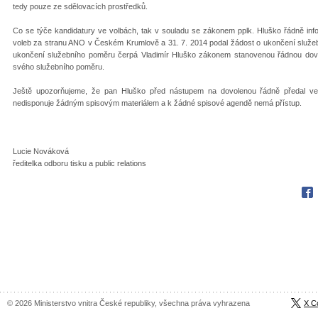
tedy pouze ze sdělovacích prostředků.
Co se týče kandidatury ve volbách, tak v souladu se zákonem pplk. Hluško řádně inf
voleb za stranu ANO v Českém Krumlově a 31. 7. 2014 podal žádost o ukončení služeb
ukončení služebního poměru čerpá Vladimír Hluško zákonem stanovenou řádnou dovole
svého služebního poměru.
Ještě upozorňujeme, že pan Hluško před nástupem na dovolenou řádně předal v
nedisponuje žádným spisovým materiálem a k žádné spisové agendě nemá přístup.
Lucie Nováková
ředitelka odboru tisku a public relations
Fac
© 2026 Ministerstvo vnitra České republiky, všechna práva vyhrazena
X C