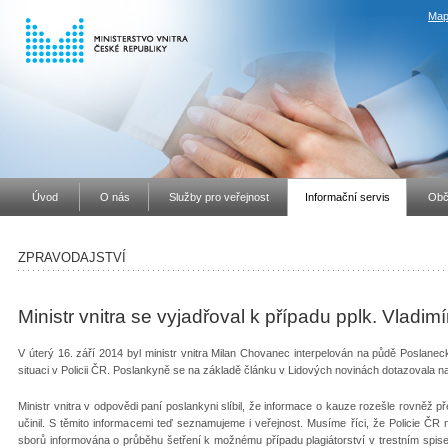
Map
Úvod
O nás
Služby pro veřejnost
Informační servis
Obč
ZPRAVODAJSTVÍ
Ministr vnitra se vyjadřoval k případu pplk. Vladim
V úterý 16. září 2014 byl ministr vnitra Milan Chovanec interpelován na půdě Posl
situaci v Policii ČR. Poslankyně se na základě článku v Lidových novinách dotazovala n
Ministr vnitra v odpovědi paní poslankyni slíbil, že informace o kauze rozešle rovněž
učinil. S těmito informacemi teď seznamujeme i veřejnost. Musíme říci, že Policie Č
sborů informována o průběhu šetření k možnému případu plagiátorství v trestním spis