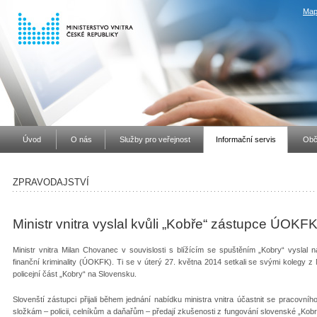
Map
Úvod
O nás
Služby pro veřejnost
Informační servis
Obč
ZPRAVODAJSTVÍ
Ministr vnitra vyslal kvůli „Kobře“ zástupce ÚOK
Ministr vnitra Milan Chovanec v souvislosti s blížícím se spuštěním „Kobry“ vyslal
finanční kriminality (ÚOKFK). Ti se v úterý 27. května 2014 setkali se svými kolegy z
policejní část „Kobry“ na Slovensku.
Slovenští zástupci přijali během jednání nabídku ministra vnitra účastnit se pracov
složkám – policii, celníkům a daňařům – předají zkušenosti z fungování slovenské „Kob