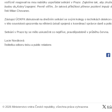
vstřícně reagovali na mou nabídku uspořádat
setkání
v Praze. Zajistíme tak, aby zkuše
budou do
„
Kobry
“
zapojeni. Pevně věřím, že taková příležitost přinese pozitivní impul
řekl Milan Chovanec.
Zástupci ÚOKFK diskutovali na dnešním setkání se svými kolegy o technikách detekce 
v této souvislosti upozornila na některá úskalí spojená s koordinací správce daně a poli
Setkání v Praze by se mělo uskutečnit co nejdříve, pravděpodobně v průběhu června.
Lucie Nováková
ředitelka odboru tisku a public relations
Fac
© 2026 Ministerstvo vnitra České republiky, všechna práva vyhrazena
X C