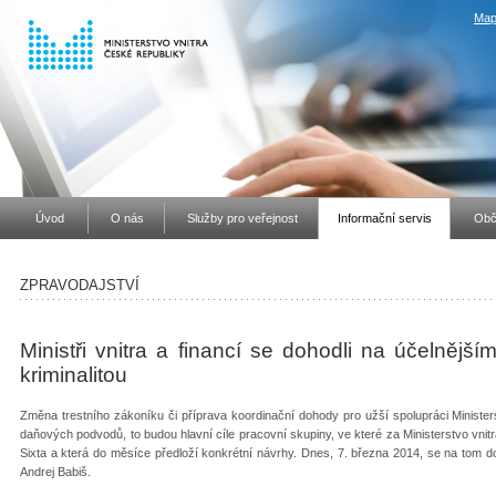
Map
Úvod
O nás
Služby pro veřejnost
Informační servis
Obč
ZPRAVODAJSTVÍ
Ministři vnitra a financí se dohodli na účelnějš
kriminalitou
Změna trestního zákoníku či příprava koordinační dohody pro užší spolupráci Ministerst
daňových podvodů, to budou hlavní cíle pracovní skupiny, ve které za Ministerstvo vni
Sixta a která do měsíce předloží konkrétní návrhy. Dnes, 7. března 2014, se na tom dom
Andrej Babiš.