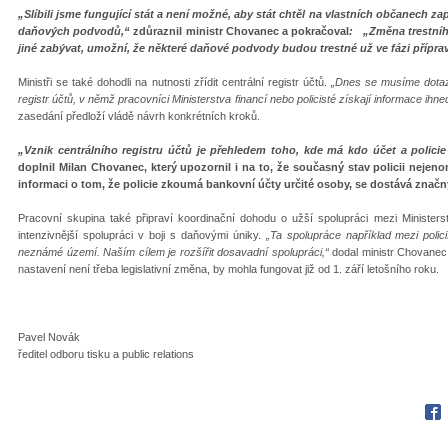
„Slíbili jsme fungující stát a není možné, aby stát chtěl na vlastních občanech zap
daňových podvodů,“
zdůraznil ministr Chovanec a pokračoval
: „Změna trestníh
jiné zabývat, umožní, že některé daňové podvody budou trestné už ve fázi přípra
Ministři se také dohodli na nutnosti zřídit centrální registr účtů.
„Dnes se musíme dotaz
registr účtů, v němž pracovníci Ministerstva financí nebo policisté získají informace ihned,
zasedání předloží vládě návrh konkrétních kroků.
„Vznik centrálního registru účtů je přehledem toho, kde má kdo účet a policie 
doplnil Milan Chovanec, který upozornil i na to, že současný stav policii nejeno
informaci o tom, že policie zkoumá bankovní účty určité osoby, se dostává znač
Pracovní skupina také připraví koordinační dohodu o užší spolupráci mezi Ministerst
intenzivnější spolupráci v boji s daňovými úniky.
„Ta spolupráce například mezi poli
neznámé území. Naším cílem je rozšířit dosavadní spolupráci,“
dodal ministr Chovanec.
nastavení není třeba legislativní změna, by mohla fungovat již od 1. září letošního roku.
Pavel Novák
ředitel odboru tisku a public relations
Fac