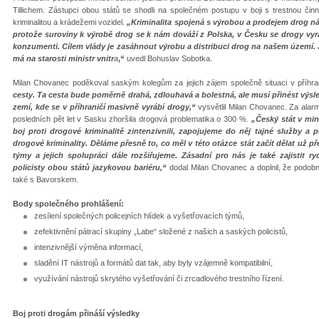
Tillichem. Zástupci obou států se shodli na společném postupu v boji s trestnou čin
kriminalitou a krádežemi vozidel.
„Kriminalita spojená s výrobou a prodejem drog ná
protože suroviny k výrobě drog se k nám dováží z Polska, v Česku se drogy vyrá
konzumenti. Cílem vlády je zasáhnout výrobu a distribuci drog na našem území. Jd
má na starosti ministr vnitr
a
,“
uvedl Bohuslav Sobotka.
Milan Chovanec poděkoval saským kolegům za jejich zájem společně situaci v příhran
cesty. Ta cesta bude poměrně drahá, zdlouhavá a bolestná, ale musí přinést výs
zemí, kde se v příhraničí masivně vyrábí drogy,“
vysvětlil Milan Chovanec. Za alarm
posledních pět let v Sasku zhoršila drogová problematika o 300 %.
„Český stát v mi
boj proti drogové kriminalitě zintenzivnili, zapojujeme do něj tajné služby
drogové kriminality. Děláme přesně to, co měl v této otázce stát začít dělat už 
týmy a jejich spolupráci dále rozšiřujeme. Zásadní pro nás je také zajistit
policisty obou států jazykovou bariéru,“
dodal Milan Chovanec a doplnil, že podobn
také s Bavorskem.
Body společného prohlášení:
zesílení společných policejních hlídek a vyšetřovacích týmů,
zefektivnění pátrací skupiny „Labe“ složené z našich a saských policistů,
intenzivnější výměna informací,
sladění IT nástrojů a formátů dat tak, aby byly vzájemně kompatibilní,
využívání nástrojů skrytého vyšetřování či zrcadlového trestního řízení.
Boj proti drogám přináší výsledky