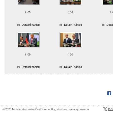
f_05
f_06
f_
Detailní náhled
Detailní náhled
Detai
f_09
f_10
Detailní náhled
Detailní náhled
Fac
© 2026 Ministerstvo vnitra České republiky, všechna práva vyhrazena
X C