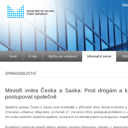
Map
Úvod
O nás
Služby pro veřejnost
Informační servis
Obč
ZPRAVODAJSTVÍ
Ministři vnitra Česka a Saska: Proti drogám a k
postupovat společně
Společný postup Česka a Saska proti kriminalitě v příhraničí dnes dostal konkrétní a 
Chovanec a Markus Ulbig dnes, ve čtvrtek 17. července 2014, podepsali prohlášení o vzá
tím zcela konkrétní společná opatření, na kterých se dohodli experti na drogovou i majet
Prohlášení podepsali ministři během jednání premiéra Bohuslava Sobotky s ministe