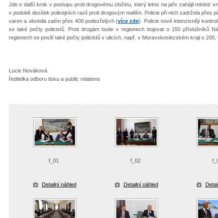
Jde o další krok v postupu proti drogovému zločinu, který letos na jaře zahájil ministr 
v podobě desítek policejních razií proti drogovým mafiím. Policie při nich zadržela přes
varen a obvinila zatím přes 400 podezřelých (
více zde
). Policie nově intenzivněji kontro
se také počty policistů. Proti drogám bude v regionech bojovat o 150 příslušníků Ná
regionech se posílí také počty policistů v ulicích, např. v Moravskoslezském kraji o 200,
Lucie Nováková
ředitelka odboru tisku a public relations
f_01
f_02
f_
Detailní náhled
Detailní náhled
Detai