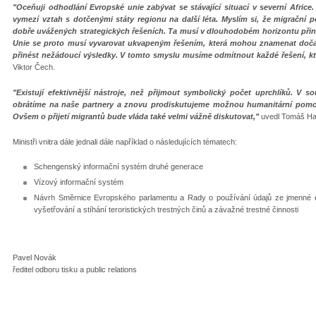
"Oceňuji odhodlání Evropské unie zabývat se stávající situací v severní Africe
vymezí vztah s dotčenými státy regionu na další léta. Myslím si, že migrační po
dobře uvážených strategických řešeních. Ta musí v dlouhodobém horizontu přiné
Unie se proto musí vyvarovat ukvapeným řešením, která mohou znamenat doč
přinést nežádoucí výsledky. V tomto smyslu musíme odmítnout každé řešení, kte
Viktor Čech.
"Existují efektivnější nástroje, než přijmout symbolický počet uprchlíků. V
obrátíme na naše partnery a znovu prodiskutujeme možnou humanitární pomo
Ovšem o přijetí migrantů bude vláda také velmi vážně diskutovat,"
uvedl Tomáš Haiš
Ministři vnitra dále jednali dále například o následujících tématech:
Schengenský informační systém druhé generace
Vízový informační systém
Návrh Směrnice Evropského parlamentu a Rady o používání údajů ze jmenné ev
vyšetřování a stíhání teroristických trestných činů a závažné trestné činnosti
Pavel Novák
ředitel odboru tisku a public relations