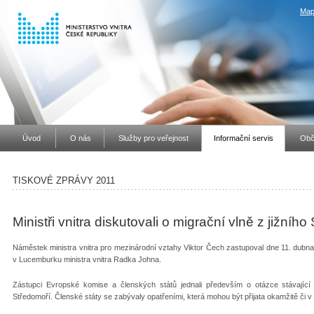
Map
Úvod
O nás
Služby pro veřejnost
Informační servis
Obč
TISKOVÉ ZPRÁVY 2011
Ministři vnitra diskutovali o migrační vlně z jižníh
Náměstek ministra vnitra pro mezinárodní vztahy Viktor Čech zastupoval dne 11. dubna 
v Lucemburku ministra vnitra Radka Johna.
Zástupci Evropské komise a členských států jednali především o otázce stávající 
Středomoří. Členské státy se zabývaly opatřeními, která mohou být přijata okamžitě či 