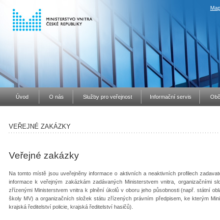
Map
Úvod
O nás
Služby pro veřejnost
Informační servis
Obč
VEŘEJNÉ ZAKÁZKY
Veřejné zakázky
Na tomto místě jsou uveřejněny informace o aktivních a neaktivních profilech zadavate
informace k veřejným zakázkám zadávaných Ministerstvem vnitra, organizačními slo
zřízenými Ministerstvem vnitra k plnění úkolů v oboru jeho působnosti (např. státní obl
školy MV) a organizačních složek státu zřízených právním předpisem, ke kterým Minis
krajská ředitelství policie, krajská ředitelství hasičů).