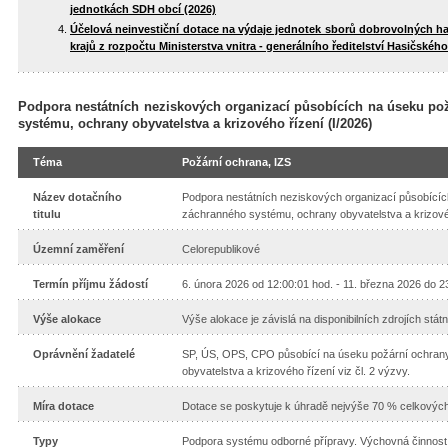
jednotkách SDH obcí (2026)
Účelová neinvestiční dotace na výdaje jednotek sborů dobrovolných h
krajů z rozpočtu Ministerstva vnitra - generálního ředitelství Hasičské
Podpora nestátních neziskových organizací působících na úseku po
systému, ochrany obyvatelstva a krizového řízení (I/2026)
Téma
Požární ochrana, IZS
Název dotačního
Podpora nestátních neziskových organizací působícíc
titulu
záchranného systému, ochrany obyvatelstva a krizové
Územní zaměření
Celorepublikové
Termín příjmu žádostí
6. února 2026 od 12:00:01 hod. - 11. března 2026 do 2
Výše alokace
Výše alokace je závislá na disponibilních zdrojích stá
Oprávnění žadatelé
SP, ÚS, OPS, CPO působící na úseku požární ochran
obyvatelstva a krizového řízení viz čl. 2 výzvy.
Míra dotace
Dotace se poskytuje k úhradě nejvýše 70 % celkových
Typy
Podpora systému odborné přípravy. Výchovná činnost 