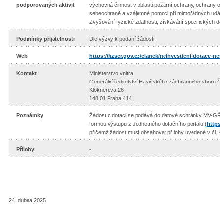
podporovaných aktivit
výchovná činnost v oblasti požární ochrany, ochrany o
sebeochraně a vzájemné pomoci při mimořádných událo
Zvyšování fyzické zdatnosti, získávání specifických d
Podmínky přijatelnosti
Dle výzvy k podání žádosti.
Web
https://hzscr.gov.cz/clanek/neinvesticni-dotace-
Kontakt
Ministerstvo vnitra
Generální ředitelství Hasičského záchranného sboru 
Kloknerova 26
148 01 Praha 414
Poznámky
Žádost o dotaci se podává do datové schránky MV-G
formou výstupu z Jednotného dotačního portálu (
https
přičemž žádost musí obsahovat přílohy uvedené v čl. 4
Přílohy
-
24. dubna 2025