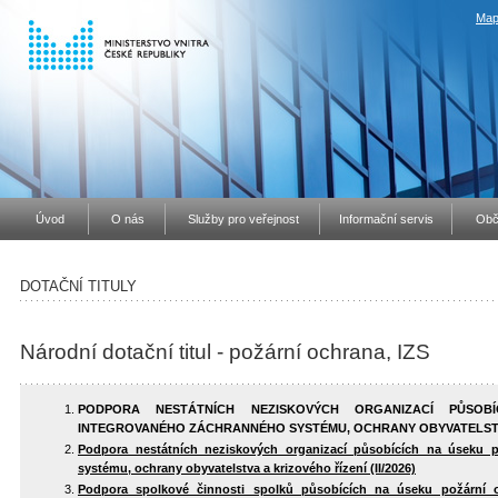
Map
Úvod
O nás
Služby pro veřejnost
Informační servis
Obč
DOTAČNÍ TITULY
Národní dotační titul - požární ochrana, IZS
PODPORA NESTÁTNÍCH NEZISKOVÝCH ORGANIZACÍ PŮSOB
INTEGROVANÉHO ZÁCHRANNÉHO SYSTÉMU, OCHRANY OBYVATELSTVA 
Podpora nestátních neziskových organizací působících na úseku p
systému, ochrany obyvatelstva a krizového řízení (II/2026)
Podpora spolkové činnosti spolků působících na úseku požární och