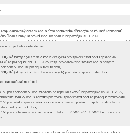
6
, resp. dobrovolný svazek obcí s tímto postavením přiznaným na základě rozhodnutí
ého úřadu s nabytím právní mocí rozhodnutí nejpozději k 31. 1. 2026.
tace pro jednoho žadatele činí:
.000,- Kč
(slovy čtyři sta tisíc korun českých) pro společenství obcí zapsaná do
vazků nejpozději ke dni 31. 1. 2025, resp. pro dobrovolné svazky obcí s nabytím
polečenství obcí nejpozději k tomuto datu,
.000,- Kč
(slovy pět set tisíc korun českých) pro ostatní společenství obcí.
ele (spoluúčast) musí činit:
30 %
pro společenství obcí zapsaná do rejstříku svazků nejpozději ke dni 31. 1. 2025,
obrovolné svazky obcí s nabytím postavení společenství obcí nejpozději k tomuto datu,
20 %
pro ostatní společenství obcí vzniklá přiznáním postavení společenství obcí pro
ící dobrovolný svazek obcí,
10 %
pro společenství obcím vzniklá v období 1. 2. 2025 - 31. 1. 2026 bez předchozí
y.
ity a opatření, jež jsou zaměřeny na plnění úkolů společenství obcí vyplývajících z §