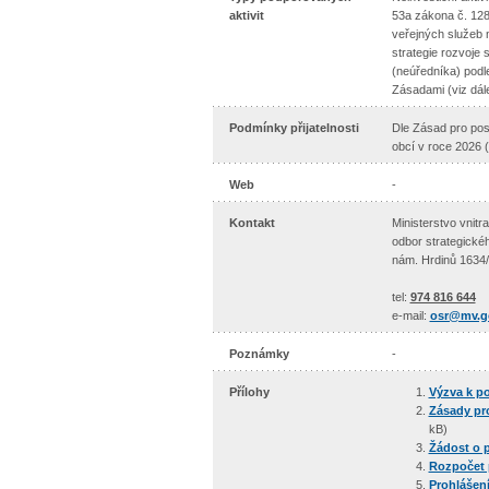
aktivit
53a zákona č. 128/
veřejných služeb 
strategie rozvoje
(neúředníka) podle
Zásadami (viz dále
Podmínky přijatelnosti
Dle Zásad pro pos
obcí v roce 2026 
Web
-
Kontakt
Ministerstvo vnitra
odbor strategické
nám. Hrdinů 1634/
tel:
974 816 644
e-mail:
osr@mv.g
Poznámky
-
Přílohy
Výzva k p
Zásady pro
kB)
Žádost o p
Rozpočet p
Prohlášení