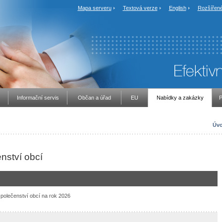
Mapa serveru
Textová verze
English
Rozšířené
Informační servis
Občan a úřad
EU
Nabídky a zakázky
P
Úvo
enství obcí
společenství obcí na rok 2026