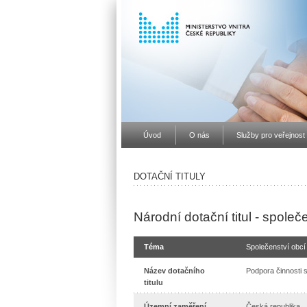
Úvod
O nás
Služby pro veřejnost
DOTAČNÍ TITULY
Národní dotační titul - společ
Téma
Společenství obcí
Název dotačního
Podpora činnosti 
titulu
Územní zaměření
Česká republika