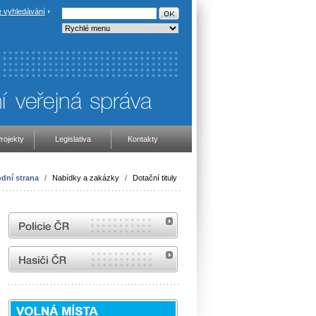
 vyhledávání
rojekty
Legislativa
Kontakty
dní strana
/
Nabídky a zakázky
/
Dotační tituly
internetové stránky Policie ČR
internetové stránky Hasiči ČR