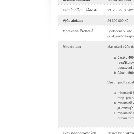
Termín příjmu žádostí
23. 2. - 25. 3. 202
Výše alokace
24 300 000 Kč
Oprávnění žadatelé
Společenství obcí
příslušného krajsk
Míra dotace
Maximální výše do
částku
400
rejstříku s
postavení s
částku
500
Vlastní podíl žadat
minimálně
resp. pro d
minimálně
již existuj
minimálně
právní form
Typy podporovaných
Neinvestiční aktiv