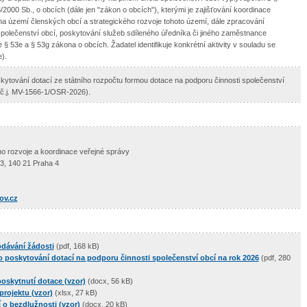
2000 Sb., o obcích (dále jen "zákon o obcích"), kterými je zajišťování koordinace
na území členských obcí a strategického rozvoje tohoto území, dále zpracování
 společenství obcí, poskytování služeb sdíleného úředníka či jiného zaměstnance
 § 53e a § 53g zákona o obcích. Žadatel identifikuje konkrétní aktivity v souladu se
).
kytování dotací ze státního rozpočtu formou dotace na podporu činnosti společenství
(č.j. MV-1566-1/OSR-2026).
ho rozvoje a koordinace veřejné správy
3, 140 21 Praha 4
ov.cz
odávání žádosti
(pdf, 168 kB)
 poskytování dotací na podporu činnosti společenství obcí na rok 2026
(pdf, 280
oskytnutí dotace (vzor)
(docx, 56 kB)
rojektu (vzor)
(xlsx, 27 kB)
 o bezdlužnosti (vzor)
(docx, 20 kB)