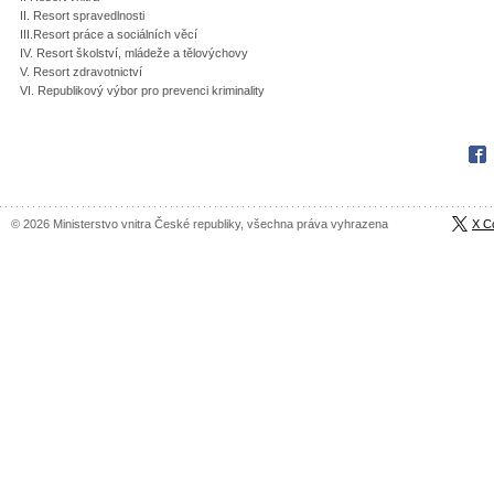
II. Resort spravedlnosti
III.Resort práce a sociálních věcí
IV. Resort školství, mládeže a tělovýchovy
V. Resort zdravotnictví
VI. Republikový výbor pro prevenci kriminality
Fac
© 2026 Ministerstvo vnitra České republiky, všechna práva vyhrazena
X C