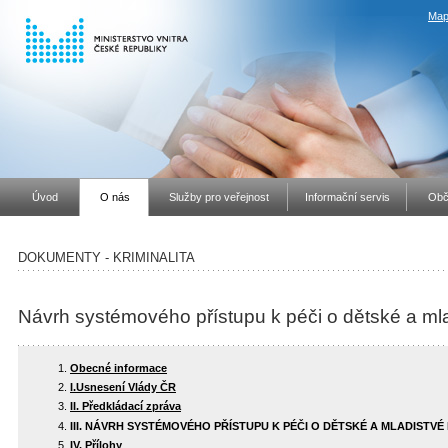
Map
Úvod
O nás
Služby pro veřejnost
Informační servis
Obč
DOKUMENTY - KRIMINALITA
Návrh systémového přístupu k péči o dětské a mla
Obecné informace
I.Usnesení Vlády ČR
II. Předkládací zpráva
III. NÁVRH SYSTÉMOVÉHO PŘÍSTUPU K PÉČI O DĚTSKÉ A MLADISTVÉ
IV. Přílohy