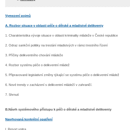
Vymezení pojmů
A. Rozbor situace v oblasti péče o dětské a mladistvé delikventy
1. Charakteristika vývoje situace v oblasti kriminality mládeže v České republice
2. Odraz sankční politiky na trestání mladistvých v rámci trestního řízení
3. Příčiny delikventního chování mládeže
4. Rozbor systému péče o delikventní mládež
5. Připravované legislativní změny týkající se systému péče o delikventní mládež
6. Nové trendy v zacházení s delikventní mládeží v zahraničí.
7. Shrnutí
B.Návrh systémového přístupu k péči o dětské a mladistvé delikventy
Navrhovaná konkrétní opatření
I. Resort vnitra