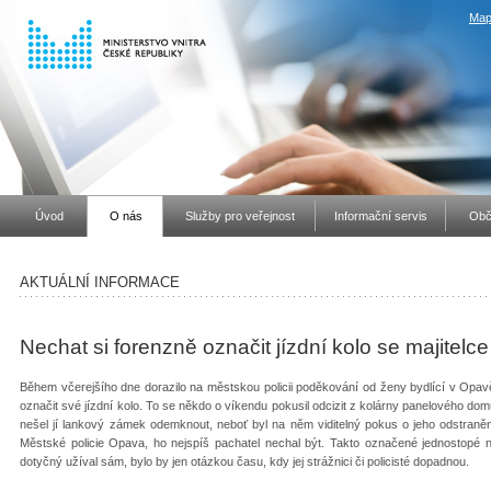
Map
Úvod
O nás
Služby pro veřejnost
Informační servis
Obč
AKTUÁLNÍ INFORMACE
Nechat si forenzně označit jízdní kolo se majitelce 
Během včerejšího dne dorazilo na městskou policii poděkování od ženy bydlící v Opav
označit své jízdní kolo. To se někdo o víkendu pokusil odcizit z kolárny panelového domu
nešel jí lankový zámek odemknout, neboť byl na něm viditelný pokus o jeho odstraněn
Městské policie Opava, ho nejspíš pachatel nechal být. Takto označené jednostopé n
dotyčný užíval sám, bylo by jen otázkou času, kdy jej strážnici či policisté dopadnou.