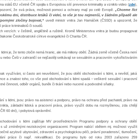
na států EU včetně ČR spojila s Evropskou sítí prevence kriminality a vzniklo video (
zde
),
i upozorní, že svá práva, možnosti pomoci a ochrany mají po celé Evropě.
„Chceme říct
pskému dni, distribuce letáků či videí, to vše je tou nejmenší, v žádném případě ale
pornými zločiny bojovat,“
uvedl ministr vnitra Jan Hamáček (ČSSD) a upozornil, že
í práce kriminalistů či soudů.
h verzích: v češtině, angličtině a ruštině. Kromě Ministerstva vnitra je budou propagovat
Diakonie Českobratrské církve evangelické či Charita ČR.
lidmi je, že tento zločin nemá hranic, ale má miliony obětí. Žádná země včetně Česka není
sku nebo Češi v zahraničí se nejčastěji setkávají se sexuálním a pracovním vykořisťováním
jinak využíváni, si často ani neuvědomí, že jsou obětí obchodování s lidmi, a nevědí, jaká
ence a znalost toho, co vše pod obchodování s lidmi spadá – veškeré sexuální i pracovní
tné činnosti, odběr orgánů, buněk či tkání nebo nucené a podvodné sňatky.
ní s lidmi, jsou: právo na asistenci a podporu, právo na ochranu před pachateli, právo na
ikla, základní lidská a pracovní práva, právo využít dobu na rozmyšlenou, zda chtějí
 ČR 60 dní), i pobytová oprávnění.
hodování s lidmi zajišťuje MV prostřednictvím Programu podpory a ochrany obětí
je s už zmíněnými neziskovými organizacemi. Program nabízí obětem mj. možnost využít
pečné azylové ubytování, zdravotní a psychologickou péči, právní poradenství, tlumočení,
ledání práce či např. rekvalifikaci. Do programu bylo od roku 2003 zařazeno 259