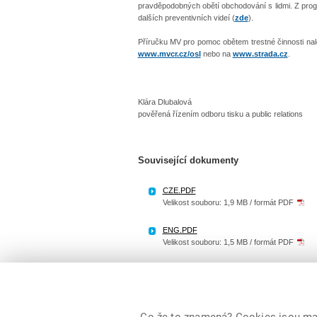
pravděpodobných obětí obchodování s lidmi. Z prog
dalších preventivních videí (
zde
).
Příručku MV pro pomoc obětem trestné činnosti na
www.mvcr.cz/osl
nebo na
www.strada.cz
.
Klára Dlubalová
pověřená řízením odboru tisku a public relations
Související dokumenty
CZE.PDF
Velikost souboru: 1,9 MB / formát PDF
ENG.PDF
Velikost souboru: 1,5 MB / formát PDF
RUS.PDF
Velikost souboru: 1,9 MB / formát PDF