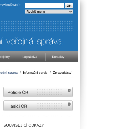
 vyhledávání
rojekty
Legislativa
Kontakty
odní strana
/
Informační servis
/
Zpravodajství
internetové stránky Policie ČR
internetové stránky Hasiči ČR
SOUVISEJÍCÍ ODKAZY