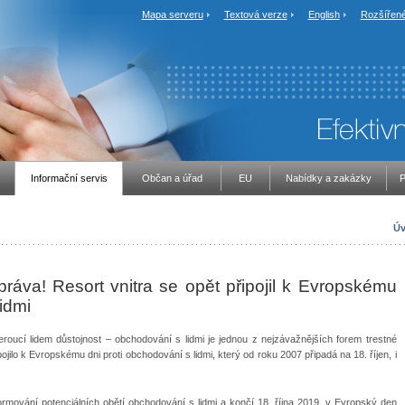
Mapa serveru
Textová verze
English
Rozšířené
Informační servis
Občan a úřad
EU
Nabídky a zakázky
P
Úv
ráva! Resort vnitra se opět připojil k Evropskému
idmi
eroucí lidem důstojnost – obchodování s lidmi je jednou z nejzávažnějších forem trestné
ipojilo k Evropskému dni proti obchodování s lidmi, který od roku 2007 připadá na 18. říjen, i
mování potenciálních obětí obchodování s lidmi a končí 18. října 2019, v Evropský den