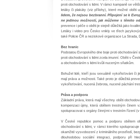
proti obchodování s lidmi. V rámci kampaně se větši
letáky či plakáty (viz přílohy), které možné obět
lidem, že nejsou bezbranní. Připojení se k Evro
ne jedinou možností, jak můžeme s těmito od
prevence i péče o oběti je stejně důležitá jako kvalitn
Letáky i video pro Česko vnikly ve třech jazykovýc
také Policie ČR a neziskové organizace La Strada, 
Bez hranic
Podstatou Evropského dne boje proti obchodování s 
proti obchodování s lidmi zcela imunní. Oběti v Če
a obchodováním s lidmi kvůli nuceným sňatkům.
Bohužel lidé, kteří jsou sexuálně vykořisťováni či 
mají práva a možnosti. Také proto je důležitá prev
vykořisťování, nucená žebrota, nucené páchání tres
Práva a podpora
Základní práva, která mají všechny oběti obchodová
kompenzaci újmy, která obětem trestným činem vzn
spolupracovat s orgány činnými v trestním řízení (v
V České republice pomoc a podporu obětem obc
obchodování s lidmi, v rámci kterého spolupracu
okamžité vysvobození z kriminálního prostředí, bez
dlouhodobou sociální integraci, podporu při h