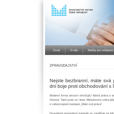
Úvod
O nás
Služby pro veřejnost
ZPRAVODAJSTVÍ
Nejste bezbranní, máte svá p
dni boje proti obchodování s l
Moderní forma otroctví ohrožující lidská práva a b
činnosti. Také proto se i letos Ministerstvo vnitra př
k celoevropské kampani „Máte svá práva“.
Dvoudenní preventivní kampaň se zaměřuje na infor