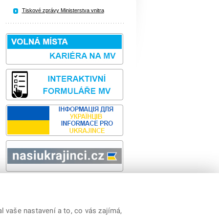
Tiskové zprávy Ministerstva vnitra
Sbírka zákonů
odk
y
|
Prohlášení o přístupnosti
|
Cookies
|
RSS
 vaše nastavení a to, co vás zajímá,