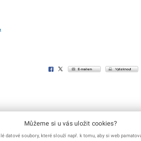
z
e-mailem
vytisknout
Facebook
X
Corp.
Můžeme si u vás uložit cookies?
 práva vyhrazena
X Corp.
|
Úřední deska
|
Mapa serveru
|
Kontakt
 datové soubory, které slouží např. k tomu, aby si web pamatoval