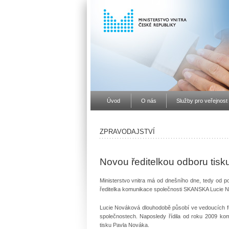
Úvod
O nás
Služby pro veřejnost
ZPRAVODAJSTVÍ
Novou ředitelkou odboru tisk
Ministerstvo vnitra má od dnešního dne, tedy od po
ředitelka komunikace společnosti SKANSKA Lucie 
Lucie Nováková dlouhodobě působí ve vedoucích fun
společnostech. Naposledy řídila od roku 2009 ko
tisku Pavla Nováka.