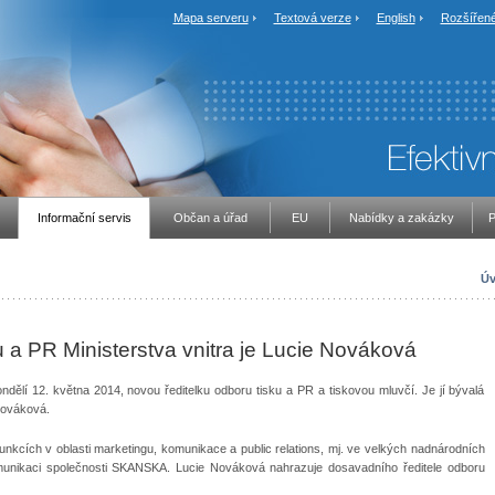
Mapa serveru
Textová verze
English
Rozšířené
Informační servis
Občan a úřad
EU
Nabídky a zakázky
P
Úv
u a PR Ministerstva vnitra je Lucie Nováková
ndělí 12. května 2014, novou ředitelku odboru tisku a PR a tiskovou mluvčí. Je jí bývalá
Nováková.
kcích v oblasti marketingu, komunikace a public relations, mj. ve velkých nadnárodních
munikaci společnosti SKANSKA. Lucie Nováková nahrazuje dosavadního ředitele odboru