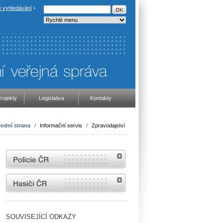
 vyhledávání
rojekty
Legislativa
Kontakty
odní strana
/
Informační servis
/
Zpravodajství
internetové stránky Policie ČR
internetové stránky Hasiči ČR
SOUVISEJÍCÍ ODKAZY