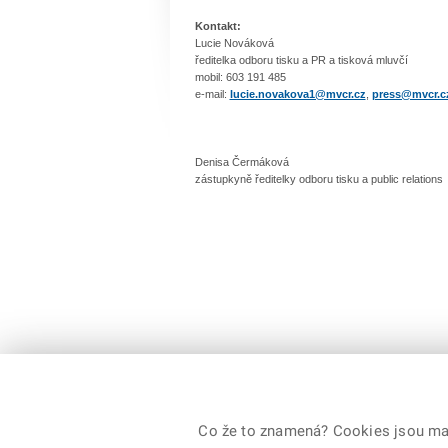
Kontakt:
Lucie Nováková
ředitelka odboru tisku a PR a tisková mluvčí
mobil: 603 191 485
e-mail:
lucie.novakova1@mvcr.cz
,
press@mvcr.c
Denisa Čermáková
zástupkyně ředitelky odboru tisku a public relations
© 2026 Ministerstvo vnitra České republiky, všechna
Co že to znamená? Cookies jsou malé