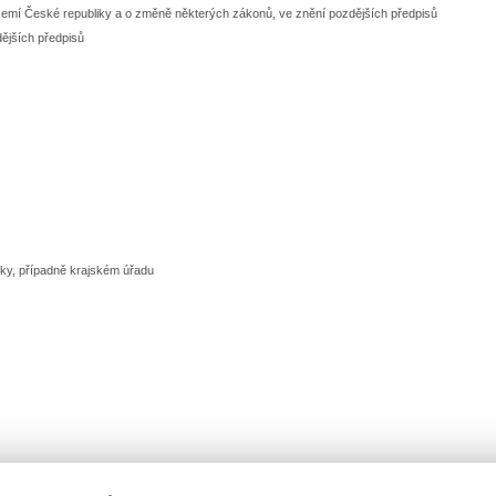
území České republiky a o změně některých zákonů, ve znění pozdějších předpisů
dějších předpisů
iky, případně krajském úřadu
ěřování, dne 15. června 2026