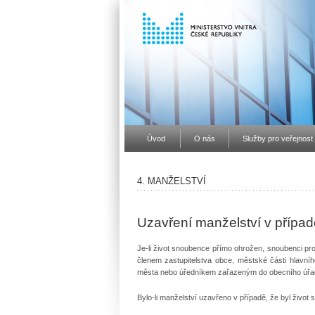
Úvod
O nás
Služby pro veřejnost
4. MANŽELSTVÍ
Uzavření manželství v případ
Je-li život snoubence přímo ohrožen, snoubenci pro
členem zastupitelstva obce, městské části hlavn
města nebo úředníkem zařazeným do obecního úřadu,
Bylo-li manželství uzavřeno v případě, že byl živo