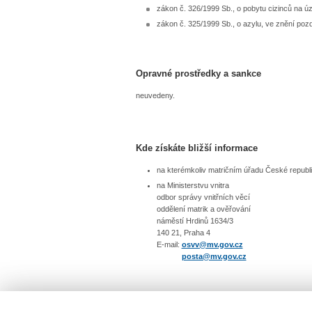
zákon č. 326/1999 Sb., o pobytu cizinců na 
zákon č. 325/1999 Sb., o azylu, ve znění poz
Opravné prostředky a sankce
neuvedeny.
Kde získáte bližší informace
na kterémkoliv matričním úřadu České republ
na Ministerstvu vnitra
odbor správy vnitřních věcí
oddělení matrik a ověřování
náměstí Hrdinů 1634/3
140 21, Praha 4
E-mail:
osvv@mv.gov.cz
posta@mv.gov.cz
odbor správy vnitřních věcí
, oddělení matrik a ov