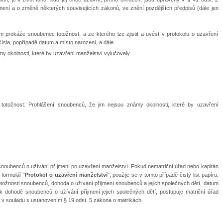
mení a o změně některých souvisejících zákonů, ve znění pozdějších předpisů (dále jen
m prokáže snoubenec totožnost, a ze kterého lze zjistit a uvést v protokolu o uzavření
ísla, popřípadě datum a místo narození, a dále
my okolnosti, které by uzavření manželství vylučovaly.
 totožnost. Prohlášení snoubenců, že jim nejsou známy okolnosti, které by uzavření
snoubenců o užívání příjmení po uzavření manželství. Pokud nematriční úřad nebo kapitán
 formulář "
Protokol o uzavření manželství
", použije se v tomto případě čistý list papíru,
tožnosti snoubenců, dohoda o užívání příjmení snoubenců a jejich společných dětí, datum
 k dohodě snoubenců o užívání příjmení jejich společných dětí, postupuje matriční úřad
te v souladu s ustanovením § 19 odst. 5 zákona o matrikách.