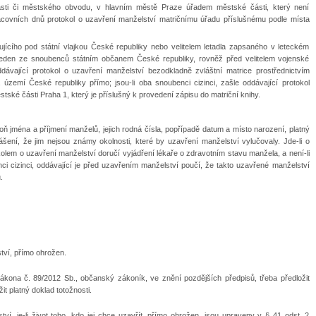
ti či městského obvodu, v hlavním městě Praze úřadem městské části, který není
acovních dnů protokol o uzavření manželství matričnímu úřadu příslušnému podle místa
lujícího pod státní vlajkou České republiky nebo velitelem letadla zapsaného v leteckém
oň jeden ze snoubenců státním občanem České republiky, rovněž před velitelem vojenské
ddávající protokol o uzavření manželství bezodkladně zvláštní matrice prostřednictvím
území České republiky přímo; jsou-li oba snoubenci cizinci, zašle oddávající protokol
ské části Praha 1, který je příslušný k provedení zápisu do matriční knihy.
ň jména a příjmení manželů, jejich rodná čísla, popřípadě datum a místo narození, platný
ášení, že jim nejsou známy okolnosti, které by uzavření manželství vylučovaly. Jde-li o
kolem o uzavření manželství doručí vyjádření lékaře o zdravotním stavu manžela, a není-li
ci cizinci, oddávající je před uzavřením manželství poučí, že takto uzavřené manželství
.
ství, přímo ohrožen.
ákona č. 89/2012 Sb., občanský zákoník, ve znění pozdějších předpisů, třeba předložit
t platný doklad totožnosti.
, je-li život toho, kdo jej chce uzavřít, přímo ohrožen, jsou upraveny v § 41 odst. 2