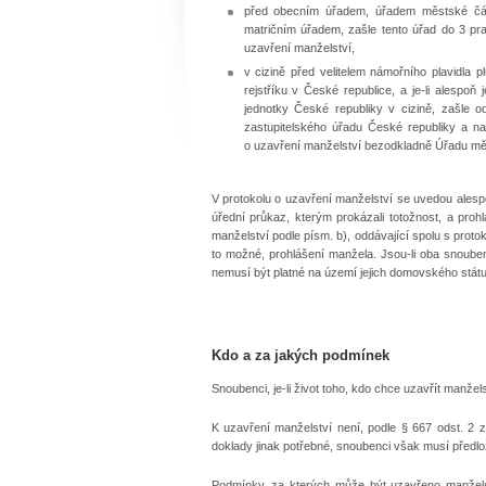
před obecním úřadem, úřadem městské čás
matričním úřadem, zašle tento úřad do 3 pr
uzavření manželství,
v cizině před velitelem námořního plavidla p
rejstříku v České republice, a je-li alesp
jednotky České republiky v cizině, zašle o
zastupitelského úřadu České republiky a na 
o uzavření manželství bezodkladně Úřadu měst
V protokolu o uzavření manželství se uvedou alespo
úřední průkaz, kterým prokázali totožnost, a prohl
manželství podle písm. b), oddávající spolu s proto
to možné, prohlášení manžela. Jsou-li oba snouben
nemusí být platné na území jejich domovského státu
Kdo a za jakých podmínek
Snoubenci, je-li život toho, kdo chce uzavřít manžel
K uzavření manželství není, podle § 667 odst. 2 z
doklady jinak potřebné, snoubenci však musí předloži
Podmínky, za kterých může být uzavřeno manželství