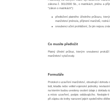
zákona č. 301/2000 Sb., o matrikách, jménu a příj
"zákon o matrikách"):
předložení platného úředního průkazu, který
manželství jméno/a, příjmení manželů, rodná č
snoubenci učiní prohlášení, že jim nejsou zná
Co musíte předložit
Platný úřední průkaz, kterým snoubenci prokáží
manželství vylučovaly.
Formuláře
Protokol o uzavření manželství, obsahující dohodu 
lodi, letadla nebo velitel vojenské jednotky nevlastní
na kterém budou uvedeny osobní údaje z dokladu to
a místo uzavření, podpis oddávajícího. Nedojde-li
při zápisu do knihy narození jejich společného dítě