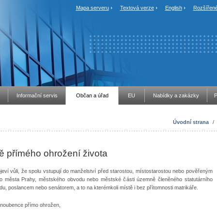
Mapa serveru
Textová verze
English
Rozšířené
Informační servis
Občan a úřad
EU
Nabídky a zakázky
P
Úvodní strana
/
ě přímého ohrožení života
jeví vůli, že spolu vstupují do manželství před starostou, místostarostou nebo pověřeným
ího města Prahy, městského obvodu nebo městské části územně členěného statutárního
 poslancem nebo senátorem, a to na kterémkoli místě i bez přítomnosti matrikáře.
t snoubence přímo ohrožen,