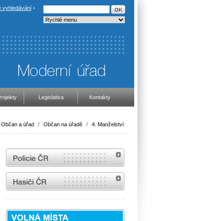
 vyhledávání
rojekty
Legislativa
Kontakty
Občan a úřad
/
Občan na úřadě
/
4. Manželství
internetové stránky Policie ČR
internetové stránky Hasiči ČR