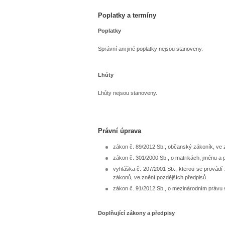
Poplatky a termíny
Poplatky
Správní ani jiné poplatky nejsou stanoveny.
Lhůty
Lhůty nejsou stanoveny.
Právní úprava
zákon č. 89/2012 Sb., občanský zákoník, ve 
zákon č. 301/2000 Sb., o matrikách, jménu a 
vyhláška č. 207/2001 Sb., kterou se provádí
zákonů, ve znění pozdějších předpisů
zákon č. 91/2012 Sb., o mezinárodním právu
Doplňující zákony a předpisy