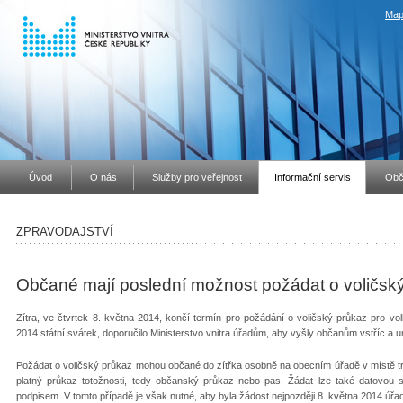
Map
Úvod
O nás
Služby pro veřejnost
Informační servis
Obč
ZPRAVODAJSTVÍ
Občané mají poslední možnost požádat o voličský
Zítra, ve čtvrtek 8. května 2014, končí termín pro požádání o voličský průkaz pro v
2014 státní svátek, doporučilo Ministerstvo vnitra úřadům, aby vyšly občanům vstříc a u
Požádat o voličský průkaz mohou občané do zítřka osobně na obecním úřadě v místě trv
platný průkaz totožnosti, tedy občanský průkaz nebo pas. Žádat lze také datovo
podpisem. V tomto případě je však nutné, aby byla žádost nejpozději 8. května 2014 úřa