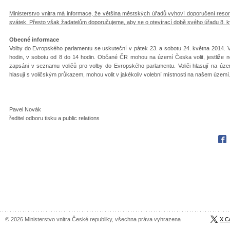
Ministerstvo vnitra má informace, že většina městských úřadů vyhoví doporučení resort
svátek. Přesto však žadatelům doporučujeme, aby se o otevírací době svého úřadu 8. k
Obecné informace
Volby do Evropského parlamentu se uskuteční v pátek 23. a sobotu 24. května 2014. V
hodin, v sobotu od 8 do 14 hodin. Občané ČR mohou na území Česka volit, jestliže ne
zapsáni v seznamu voličů pro volby do Evropského parlamentu. Voliči hlasují na úz
hlasují s voličským průkazem, mohou volit v jakékoliv volební místnosti na našem území
Pavel Novák
ředitel odboru tisku a public relations
Fac
© 2026 Ministerstvo vnitra České republiky, všechna práva vyhrazena
X C