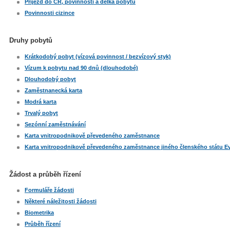
Příjezd do ČR, povinnosti a délka pobytu
Povinnosti cizince
Druhy pobytů
Krátkodobý pobyt (vízová povinnost / bezvízový styk)
Vízum k pobytu nad 90 dnů (dlouhodobé)
Dlouhodobý pobyt
Zaměstnanecká karta
Modrá karta
Trvalý pobyt
Sezónní zaměstnávání
Karta vnitropodnikově převedeného zaměstnance
Karta vnitropodnikově převedeného zaměstnance jiného členského státu E
Žádost a průběh řízení
Formuláře žádosti
Některé náležitosti žádosti
Biometrika
Průběh řízení