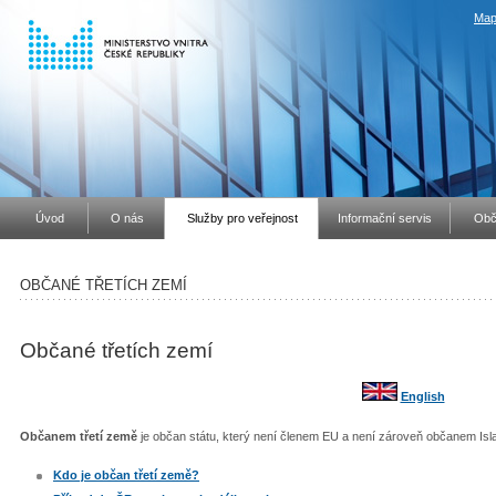
Map
Úvod
O nás
Služby pro veřejnost
Informační servis
Obč
OBČANÉ TŘETÍCH ZEMÍ
Občané třetích zemí
English
Občanem třetí země
je občan státu, který není členem EU a není zároveň občanem Isl
Kdo je občan třetí země?