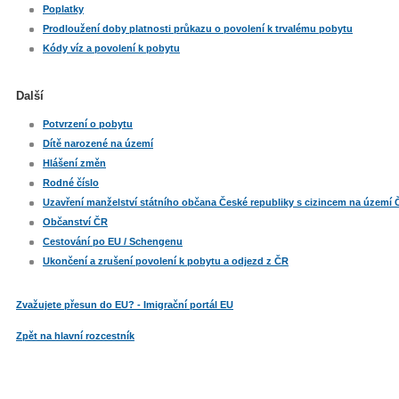
Poplatky
Prodloužení doby platnosti průkazu o povolení k trvalému pobytu
Kódy víz a povolení k pobytu
Další
Potvrzení o pobytu
Dítě narozené na území
Hlášení změn
Rodné číslo
Uzavření manželství státního občana České republiky s cizincem na území 
Občanství ČR
Cestování po EU / Schengenu
Ukončení a zrušení povolení k pobytu a odjezd z ČR
Zvažujete přesun do EU? - Imigrační portál EU
Zpět na hlavní rozcestník