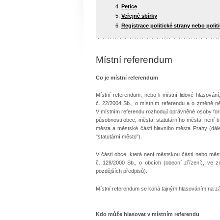
Petice
Veřejné sbírky
Registrace politické strany nebo polit
Místní referendum
Co je místní referendum
Místní referendum, nebo-li místní lidové hlasován
č. 22/2004 Sb., o místním referendu a o změně ně
V místním referendu rozhodují oprávněné osoby for
působnosti obce, města, statutárního města, není
města a městské části hlavního města Prahy (dále
"statutární město").
V části obce, která není městskou částí nebo měst
č. 128/2000 Sb., o obcích (obecní zřízení), ve 
pozdějších předpisů).
Místní referendum se koná tajným hlasováním na z
Kdo může hlasovat v místním referendu