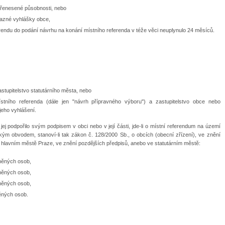
přenesené působnosti, nebo
azné vyhlášky obce,
erendu do podání návrhu na konání místního referenda v téže věci neuplynulo 24 měsíců.
stupitelstvo statutárního města, nebo
tního referenda (dále jen "návrh přípravného výboru") a zastupitelstvo obce nebo
jeho vyhlášení.
j podpořilo svým podpisem v obci nebo v její části, jde-li o místní referendum na území
ým obvodem, stanoví-li tak zákon č. 128/2000 Sb., o obcích (obecní zřízení), ve znění
 hlavním městě Praze, ve znění pozdějších předpisů, anebo ve statutárním městě:
vněných osob,
vněných osob,
vněných osob,
ěných osob.