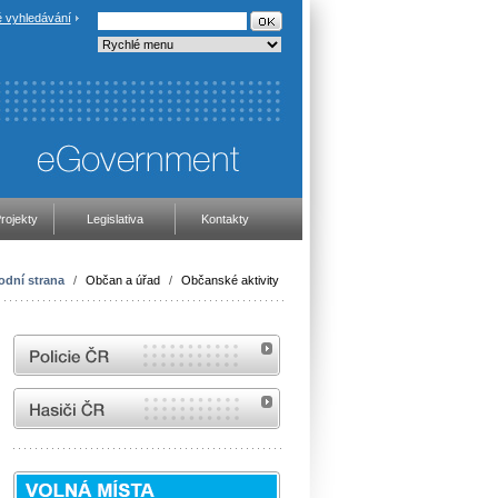
 vyhledávání
rojekty
Legislativa
Kontakty
odní strana
/
Občan a úřad
/
Občanské aktivity
internetové stránky Policie ČR
internetové stránky Hasiči ČR