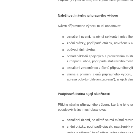
Náležitosti návrhu přípravného výboru
Návrh přípravného výboru musí obsahovat:
označení území, na němž se konání místního 
znění otázky, popřípadě otázek, navržené k r
odůvodnění návrhu,
odhad nákladů spojených s provedením místníh
z rozpočtu obce, popřípadě statutárního měst
označení zmocněnce z členů přípravného vý
jména a příjmení členů přípravného výboru, 
adresa pobytu (dále jen „adresa“), a jejich vla
Podpisová listina a její náležitosti
Přílohu návrhu přípravného výboru, která je jeho s
podpisové listiny musí obsahovat:
označení území, na němž se má místní refer
znění otázky, popřípadě otázek, navržené k r