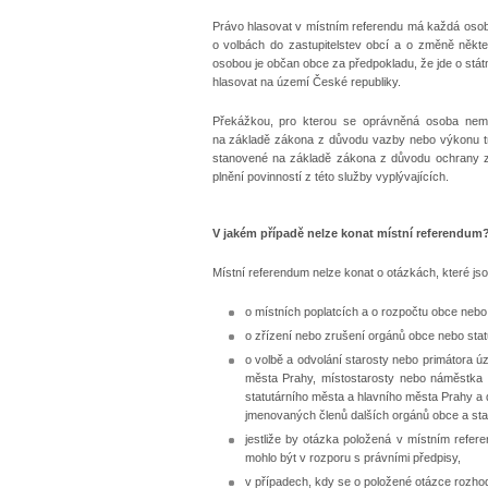
Právo hlasovat v místním referendu má každá osoba,
o volbách do zastupitelstev obcí a o změně někt
osobou je občan obce za předpokladu, že jde o stát
hlasovat na území České republiky.
Překážkou, pro kterou se oprávněná osoba nemů
na základě zákona z důvodu vazby nebo výkonu tr
stanovené na základě zákona z důvodu ochrany zd
plnění povinností z této služby vyplývajících.
V jakém případě nelze konat místní referendum
Místní referendum nelze konat o otázkách, které js
o místních poplatcích a o rozpočtu obce nebo
o zřízení nebo zrušení orgánů obce nebo statu
o volbě a odvolání starosty nebo primátora ú
města Prahy, místostarosty nebo náměstka 
statutárního města a hlavního města Prahy a d
jmenovaných členů dalších orgánů obce a sta
jestliže by otázka položená v místním refer
mohlo být v rozporu s právními předpisy,
v případech, kdy se o položené otázce rozhod