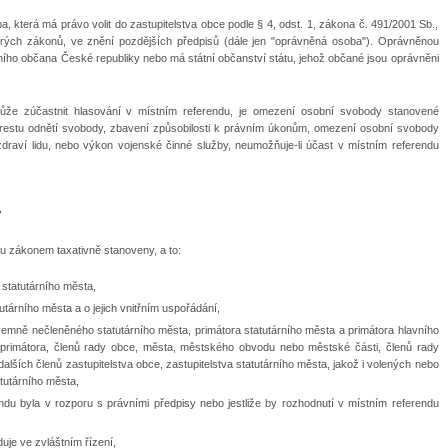
 která má právo volit do zastupitelstva obce podle § 4, odst. 1, zákona č. 491/2001 Sb.,
erých zákonů, ve znění pozdějších předpisů (dále jen "oprávněná osoba"). Oprávněnou
ního občana České republiky nebo má státní občanství státu, jehož občané jsou oprávněni
že zúčastnit hlasování v místním referendu, je omezení osobní svobody stanovené
estu odnětí svobody, zbavení způsobilosti k právním úkonům, omezení osobní svobody
raví lidu, nebo výkon vojenské činné služby, neumožňuje-li účast v místním referendu
?
ou zákonem taxativně stanoveny, a to:
 statutárního města,
tárního města a o jejich vnitřním uspořádání,
zemně nečleněného statutárního města, primátora statutárního města a primátora hlavního
primátora, členů rady obce, města, městského obvodu nebo městské části, členů rady
alších členů zastupitelstva obce, zastupitelstva statutárního města, jakož i volených nebo
tutárního města,
endu byla v rozporu s právními předpisy nebo jestliže by rozhodnutí v místním referendu
uje ve zvláštním řízení,