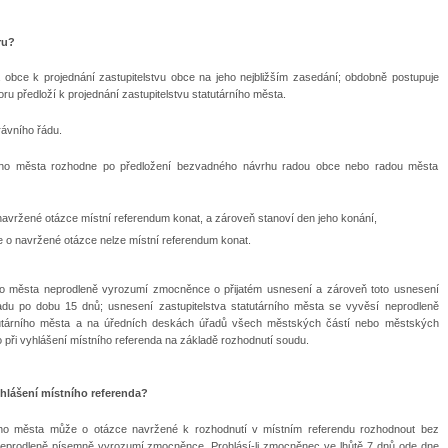
ru?
a obce k projednání zastupitelstvu obce na jeho nejbližším zasedání; obdobně postupuje
u předloží k projednání zastupitelstvu statutárního města.
rávního řádu.
árního města rozhodne po předložení bezvadného návrhu radou obce nebo radou města
o navržené otázce místní referendum konat, a zároveň stanoví den jeho konání,
že o navržené otázce nelze místní referendum konat.
ního města neprodleně vyrozumí zmocněnce o přijatém usnesení a zároveň toto usnesení
řadu
po dobu 15 dnů; usnesení zastupitelstva statutárního města se vyvěsí neprodleně
tutárního města a na úředních deskách úřadů všech městských částí nebo městských
 při vyhlášení místního referenda na základě rozhodnutí soudu.
hlášení místního referenda?
rního města může o otázce navržené k rozhodnutí v místním referendu rozhodnout bez
í neprodleně písemně vyrozumí zmocněnce. Prohlásí-li zmocněnec ve
lhůtě 7 dnů ode dne