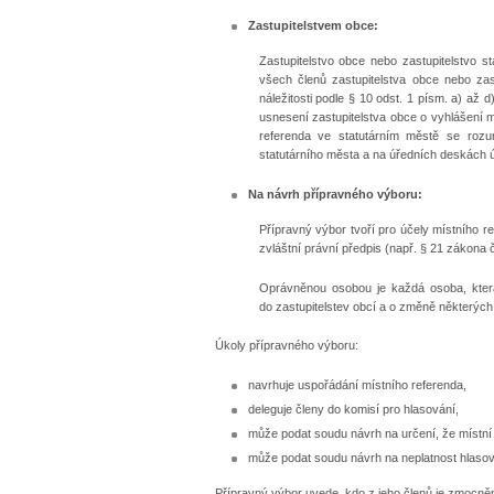
Zastupitelstvem obce:
Zastupitelstvo obce nebo zastupitelstvo 
všech členů zastupitelstva obce nebo zas
náležitosti podle § 10 odst. 1 písm. a) až
usnesení zastupitelstva obce o vyhlášení 
referenda ve statutárním městě se rozu
statutárního města a na úředních deskách
Na návrh přípravného výboru:
Přípravný výbor tvoří pro účely místního 
zvláštní právní předpis (např. § 21 zákona 
Oprávněnou osobou je každá osoba, která
do zastupitelstev obcí a o změně některých
Úkoly přípravného výboru:
navrhuje uspořádání místního referenda,
deleguje členy do komisí pro hlasování,
může podat soudu návrh na určení, že místn
může podat soudu návrh na neplatnost hlasová
Přípravný výbor uvede, kdo z jeho členů je zmocně