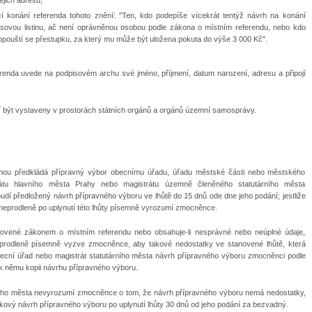
ejich adresu,
í konání referenda tohoto znění: "Ten, kdo podepíše vícekrát tentýž návrh na konání
sovou listinu, ač není oprávněnou osobou podle zákona o místním referendu, nebo kdo
dopouští se přestupku, za který mu může být uložena pokuta do výše 3 000 Kč".
erenda
uvede na podpisovém archu své jméno, příjmení, datum narození, adresu a připojí
í být vystaveny v prostorách státních orgánů a orgánů územní samosprávy.
lohou předkládá přípravný výbor obecnímu úřadu, úřadu městské části nebo městského
rátu hlavního města Prahy nebo magistrátu územně členěného statutárního města
osoudí předložený návrh přípravného výboru
ve lhůtě do 15 dnů ode dne jeho podání; jestliže
neprodleně po uplynutí této lhůty písemně vyrozumí zmocněnce.
anovené zákonem o místním referendu nebo obsahuje-li nesprávné nebo neúplné údaje,
eprodleně písemně vyzve zmocněnce, aby takové nedostatky ve stanovené lhůtě, která
becní úřad nebo magistrát statutárního města návrh přípravného výboru zmocněnci podle
í k němu kopii návrhu přípravného výboru.
ního města
nevyrozumí zmocněnce o tom, že návrh přípravného výboru nemá nedostatky,
akový návrh přípravného výboru po uplynutí lhůty 30 dnů od jeho podání za bezvadný.