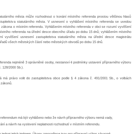
statutárního města může rozhodnout o konání místního referenda prostou většinou hlasů
tupitelstva statutárního města. V usnesení o vyhlášení místního referenda se uvedou
 d) zákona o místním referendu. Vyhlášením místního referenda v obci se rozumí vyvěšení
místního referenda na úřední desce obecního úřadu po dobu 15 dnů; vyhlášením místního
mí vyvěšení usnesení zastupitelstva statutárního města na úřední desce magistrátu
 úřadů všech městských částí nebo městských obvodů po dobu 15 dnů.
referenda nejméně 3 oprávněné osoby, nestanoví-li podmínky ustavení přípravného výboru
č. 128/2000 Sb.).
 má právo volit do zastupitelstva obce podle § 4 zákona č. 491/2001 Sb., o volbách
 zákonů.
í referendum má být vyhlášeno nebo že návrh přípravného výboru nemá vady,
ní a návrh na vyslovení neplatnosti rozhodnutí v místním referendu.
n jednat jejich jménem. Úkony zmocněnce jsou pro přípravný výbor závazné.