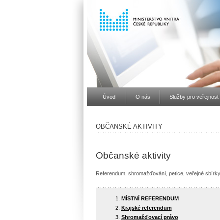
Úvod
O nás
Služby pro veřejnost
OBČANSKÉ AKTIVITY
Občanské aktivity
Referendum, shromažďování, petice, veřejné sbírky a
MÍSTNÍ REFERENDUM
Krajské referendum
Shromažďovací právo