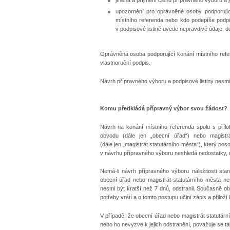
jména a příjmení členů přípravného výboru a j
upozornění pro oprávněné osoby podporujíc
místního referenda nebo kdo podepíše podpi
v podpisové listině uvede nepravdivé údaje, 
Oprávněná osoba podporující konání místního ref
vlastnoruční podpis.
Návrh přípravného výboru a podpisové listiny nesm
Komu předkládá přípravný výbor svou žádost?
Návrh na konání místního referenda spolu s pří
obvodu (dále jen „obecní úřad“) nebo magist
(dále jen „magistrát statutárního města“), který p
v návrhu přípravného výboru neshledá nedostatky, 
Nemá-li návrh přípravného výboru náležitosti st
obecní úřad nebo magistrát statutárního města n
nesmí být kratší než 7 dnů, odstranil. Současně o
potřeby vrátí a o tomto postupu učiní zápis a přilož
V případě, že obecní úřad nebo magistrát statutár
nebo ho nevyzve k jejich odstranění, považuje se t