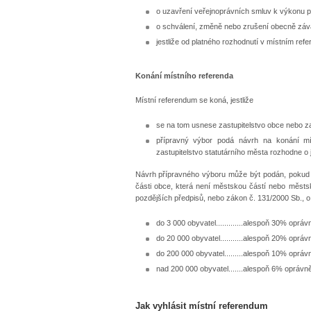
o uzavření veřejnoprávních smluv k výkonu 
o schválení, změně nebo zrušení obecně záv
jestliže od platného rozhodnutí v místním ref
Konání místního referenda
Místní referendum se koná, jestliže
se na tom usnese zastupitelstvo obce nebo za
přípravný výbor podá návrh na konání mís
zastupitelstvo statutárního města rozhodne o 
Návrh přípravného výboru může být podán, pokud je
části obce, která není městskou částí nebo městsk
pozdějších předpisů, nebo zákon č. 131/2000 Sb., o
do 3 000 obyvatel.............alespoň 30% oprá
do 20 000 obyvatel...........alespoň 20% oprá
do 200 000 obyvatel.........alespoň 10% oprá
nad 200 000 obyvatel.......alespoň 6% oprávn
Jak vyhlásit místní referendum