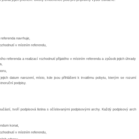
referenda navrhuje,
ozhodnutí v místním referendu,
o referenda a realizací rozhodnutí přijatého v místním referendu a způsob jejich úhrady
a,
boru,
jejich datum narození, místo, kde jsou přihlášeni k trvalému pobytu, kterým se rozumí
stnoruční podpisy.
oučástí, tvoří
podpisová listina s očíslovanými podpisovými archy. Každý podpisový arch
endum konat,
ozhodnutí v místním referendu,