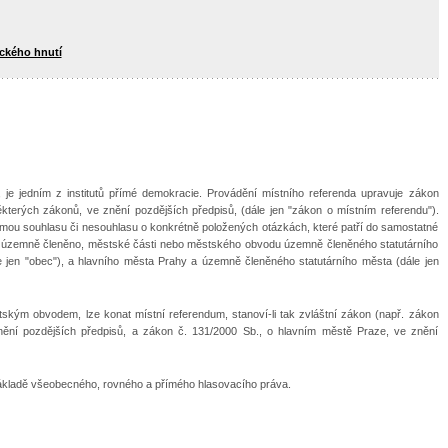
ického hnutí
í, je jedním z institutů přímé demokracie. Provádění místního referenda upravuje zákon
kterých zákonů, ve znění pozdějších předpisů, (dále jen "zákon o místním referendu").
mou souhlasu či nesouhlasu o konkrétně položených otázkách, které patří do samostatné
-li územně členěno, městské části nebo městského obvodu územně členěného statutárního
 jen "obec"), a hlavního města Prahy a územně členěného statutárního města (dále jen
ským obvodem, lze konat místní referendum, stanoví-li tak zvláštní zákon (např. zákon
znění pozdějších předpisů, a zákon č. 131/2000 Sb., o hlavním městě Praze, ve znění
ákladě všeobecného, rovného a přímého hlasovacího práva.