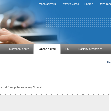
Mapa serveru
Textová verze
English
Rozšířené
Informační servis
Občan a úřad
EU
Nabídky a zakázky
P
Úv
 založení politické strany či hnutí