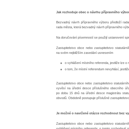
Jak rozhoduje obec o návrhu přípravného výbo
Bezvadný návrh přípravného výboru
předloží rad
rada města, která bezvadný návrh přípravného výbor
Na doručování písemností se použijí ustanovení sp
Zastupitelstvo obce nebo zastupitelstvo statut
na svém nejbližším zasedání usnesením
o vyhlášení místního referenda, jestliže lze 
o tom, že místní referendum nevyhlásí, jestli
Zastupitelstvo obce nebo zastupitelstvo statutár
vyvěsí na úřední desce příslušného obecního ú
po dobu 15 dnů na úřední desce magistrátu sta
obvodů. Obdobně postupuje příslušné zastupitelstvo
Je možné o navržené otázce rozhodnout bez vy
Zastupitelstvo obce nebo zastupitelstvo statutá
vyhlášení místního referenda; o tomto rozhodnut