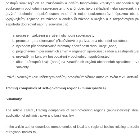
postupů souvisejících se zakládáním a dalším fungováním krajských obchodních spole
soukromým obchodním společnostem. Kraj či obec jako zakladatel nebo společník (re
„svým“ obchodním společnostem musí řídit nejen soukromoprávní úpravou obchodn
vyplývajícími zejména ze zákona o obcích či zákona o krajích a z rozpočtových pra
zapotřebí dodržovat např. v souvislosti s:
procesem založení a zrušení obchodní společnosti,
procesem „transformace“ příspěvkové organizace na obchodní společnost,
výkonem působnosti valné hromady společnosti radou kraje (obce),
projednáváním personálních změn v orgánech společnosti radou a zastupitelstve
prováděním kontroly hospodaření v obchodních společnostech,
účastí zástupců kraje (obce) na zasedáních orgánů obchodních společností, v n
subjekty.
Právě uvedeným (ale i některým dalším) problémům věnuje autor ve svém textu detailní
Trading companies of self-governing regions (municipalities)
Summary:
The article called „Trading companies of self-governing regions (municipalities)” deal
application of administrative and business law.
In the article author describes competencies of local and regional bodies relating to trad
of regional bodies to: