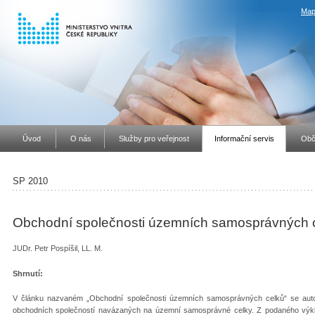
Map
Úvod
O nás
Služby pro veřejnost
Informační servis
Obč
SP 2010
Obchodní společnosti územních samosprávných 
JUDr. Petr Pospíšil, LL. M.
Shrnutí:
V článku nazvaném „Obchodní společnosti územních samosprávných celků“ se aut
obchodních společností navázaných na územní samosprávné celky. Z podaného výkla