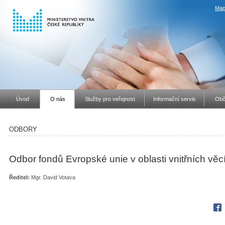
Map
Úvod
O nás
Služby pro veřejnost
Informační servis
Obč
ODBORY
Odbor fondů Evropské unie v oblasti vnitřních věc
Ředitel:
Mgr. David Votava
Fac