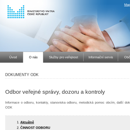
Map
Úvod
O nás
Služby pro veřejnost
Informační servis
Obč
DOKUMENTY ODK
Odbor veřejné správy, dozoru a kontroly
Informace o odboru, kontakty, stanoviska odboru, metodická pomoc obcím, další dok
ODK
Aktuálně
ČINNOST ODBORU