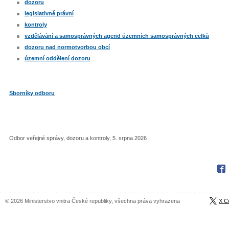
dozoru
legislativně právní
kontroly
vzdělávání a samosprávných agend územních samosprávných celků
dozoru nad normotvorbou obcí
územní oddělení dozoru
Sborníky odboru
Odbor veřejné správy, dozoru a kontroly, 5. srpna 2026
Fac
© 2026 Ministerstvo vnitra České republiky, všechna práva vyhrazena
X C