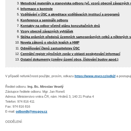
Metodické materiály a stanoviska odboru (vč. vzorů obecně závazných 
Informace o kontrole
Vzdělávání v ÚSC a akreditace vzdělávacích institucí a programů
Konference a semináře odboru
Kontakty na odbor včetně plánu konzultačních dnů
Vzory obecně závazných vyhlášek
Sbírka právních předpisů územních samosprávných celků a některých 
Novela zákonů o obcích krajích a HMP
Odměňování členů zastupitelstev ÚSC
Centrální registr výročních zpráv v oblasti poskytování informací
Ostatní dokumenty (změny území obce, číslování budov apod.)
V případě nefunkčnosti použijte, prosím, odkazu
https://www.mvcr.cz/odk2/
a postupuj
Ředitel odboru:
Ing. Bc. Miroslav Veselý
Zástupce ředitele odboru: Mgr. Jan Roneš
Adresa: Ministerstvo vnitra ČR, nám. Hrdinů 3, 140 21 Praha 4
Telefon: 974 816 411
Fax: 974 816 816
E-mail:
odbordk@mv.gov.cz
ODDĚLENÍ: