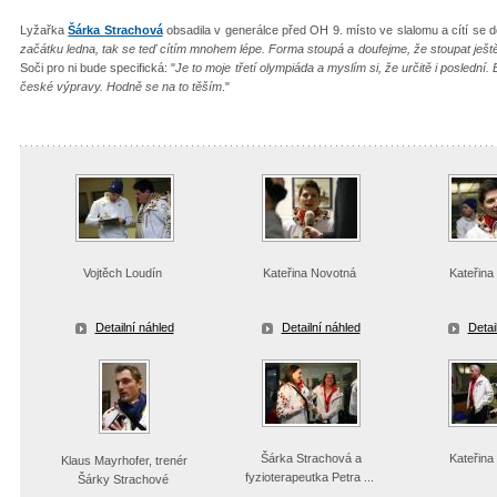
Lyžařka
Šárka Strachová
obsadila v generálce před OH 9. místo ve slalomu a cítí se d
začátku ledna, tak se teď cítím mnohem lépe. Forma stoupá a doufejme, že stoupat ješt
Soči pro ni bude specifická: "
Je to moje třetí olympiáda a myslím si, že určitě i poslední.
české výpravy. Hodně se na to těším
."
Vojtěch Loudín
Kateřina Novotná
Kateřina
Detailní náhled
Detailní náhled
Detai
Šárka Strachová a
Kateřina
Klaus Mayrhofer, trenér
fyzioterapeutka Petra ...
Šárky Strachové