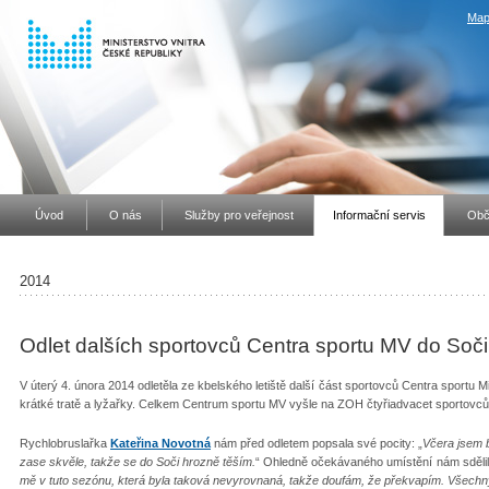
Map
Úvod
O nás
Služby pro veřejnost
Informační servis
Obč
2014
Odlet dalších sportovců Centra sportu MV do Soči
V úterý 4. února 2014 odletěla ze kbelského letiště další část sportovců Centra sportu Mi
krátké tratě a lyžařky. Celkem Centrum sportu MV vyšle na ZOH čtyřiadvacet sportovc
Rychlobruslařka
Kateřina Novotná
nám před odletem popsala své pocity: „
Včera jsem b
zase skvěle, takže se do Soči hrozně těším.
“ Ohledně očekávaného umístění nám sdělil
mě v tuto sezónu, která byla taková nevyrovnaná, takže doufám, že překvapím. Všechn