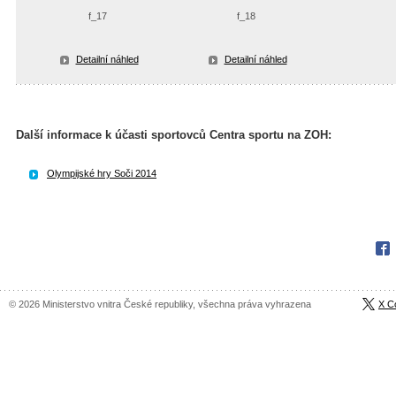
f_17
f_18
Detailní náhled
Detailní náhled
Další informace k účasti sportovců Centra sportu na ZOH:
Olympijské hry Soči 2014
Fac
© 2026 Ministerstvo vnitra České republiky, všechna práva vyhrazena
X C