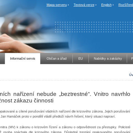
Mapa serveru
Textová verze
English
Rozšířené
Informační servis
Občan a úřad
EU
Nabídky a zakázky
P
Úv
ch nařízení nebude „beztrestné“. Vnitro navrhlo
ožnost zákazu činnosti
, opakované a cílené porušování vládních nařízení dle krizového zákona. Jejich porušování
. Jan Hamáček proto v pondělí vládě předloží návrh řešení, který situaci napraví.
vnitra (MV) k zákonu o krizovém řízení a zákonu o odpovědnosti za přestupky. Policisté
 už osoba spáchala dle krizového zákona. Důsledné trestání opakovaného porušování