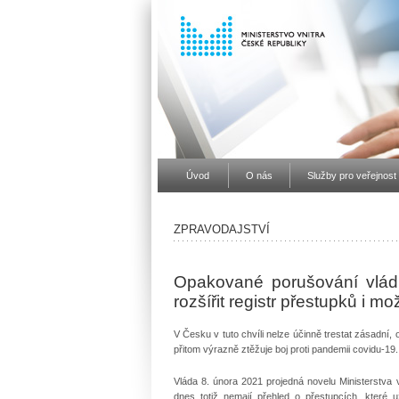
Úvod
O nás
Služby pro veřejnost
ZPRAVODAJSTVÍ
Opakované porušování vládní
rozšířit registr přestupků i m
V Česku v tuto chvíli nelze účinně trestat zásadní
přitom výrazně ztěžuje boj proti pandemii covidu-19
Vláda 8. února 2021 projedná novelu Ministerstva 
dnes totiž nemají přehled o přestupcích, které