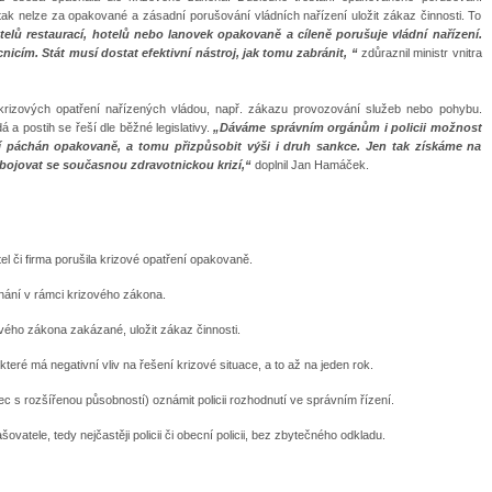
tak nelze za opakované a zásadní porušování vládních nařízení uložit zákaz činnosti. To
telů restaurací, hotelů nebo lanovek opakovaně a cíleně porušuje vládní nařízení.
icím. Stát musí dostat efektivní nástroj, jak tomu zabránit, “
zdůraznil ministr vnitra
 krizových opatření nařízených vládou, např. zákazu provozování služeb nebo pohybu.
 a postih se řeší dle běžné legislativy.
„Dáváme správním orgánům i policii možnost
ní páchán opakovaně, a tomu přizpůsobit výši i druh sankce. Jen tak získáme na
bojovat se současnou zdravotnickou krizí,“
doplnil Jan Hamáček.
tel či firma porušila krizové opatření opakovaně.
dnání v rámci krizového zákona.
vého zákona zakázané, uložit zákaz činnosti.
ré má negativní vliv na řešení krizové situace, a to až na jeden rok.
c s rozšířenou působností) oznámit policii rozhodnutí ve správním řízení.
vatele, tedy nejčastěji policii či obecní policii, bez zbytečného odkladu.