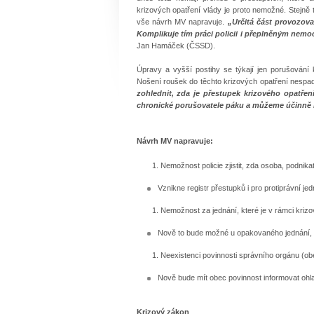
krizových opatření vlády je proto nemožné. Stejně 
vše návrh MV napravuje.
„Určitá část provozova
Komplikuje tím práci policii i přeplněným nemocn
Jan Hamáček (ČSSD).
Úpravy a vyšší postihy se týkají jen porušování
Nošení roušek do těchto krizových opatření nespadá
zohlednit, zda je přestupek krizového opatře
chronické porušovatele páku a můžeme účinně 
Návrh MV napravuje:
Nemožnost policie zjistit, zda osoba, podnika
Vznikne registr přestupků i pro protiprávní je
Nemožnost za jednání, které je v rámci krizo
Nově to bude možné u opakovaného jednání, kte
Neexistenci povinnosti správního orgánu (obe
Nově bude mít obec povinnost informovat ohlašo
Krizový zákon