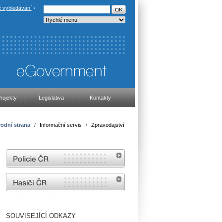
 vyhledávání
rojekty
Legislativa
Kontakty
odní strana
/
Informační servis
/
Zpravodajství
internetové stránky Policie ČR
internetové stránky Hasiči ČR
SOUVISEJÍCÍ ODKAZY