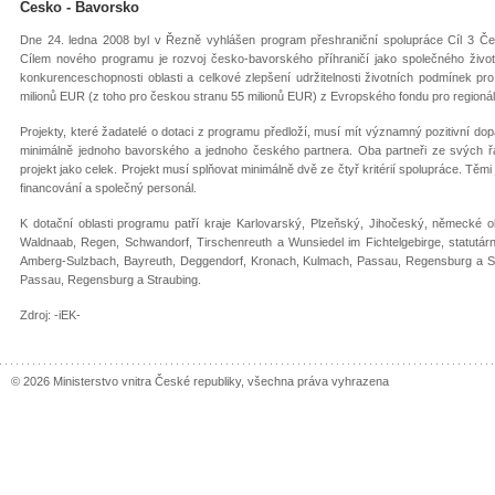
Česko - Bavorsko
Dne 24. ledna 2008 byl v Řezně vyhlášen program přeshraniční spolupráce Cíl 3 Če
Cílem nového programu je rozvoj česko-bavorského příhraničí jako společného životn
konkurenceschopnosti oblasti a celkové zlepšení udržitelnosti životních podmínek pr
milionů EUR (z toho pro českou stranu 55 milionů EUR) z Evropského fondu pro regionáln
Projekty, které žadatelé o dotaci z programu předloží, musí mít významný pozitivní do
minimálně jednoho bavorského a jednoho českého partnera. Oba partneři ze svých řa
projekt jako celek. Projekt musí splňovat minimálně dvě ze čtyř kritérií spolupráce. Těm
financování a společný personál.
K dotační oblasti programu patří kraje Karlovarský, Plzeňský, Jihočeský, německé
Waldnaab, Regen, Schwandorf, Tirschenreuth a Wunsiedel im Fichtelgebirge, statutár
Amberg-Sulzbach, Bayreuth, Deggendorf, Kronach, Kulmach, Passau, Regensburg a St
Passau, Regensburg a Straubing.
Zdroj: -iEK-
© 2026 Ministerstvo vnitra České republiky, všechna práva vyhrazena