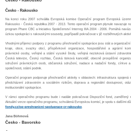
Česko - Rakousko
Na konci roku 2007 schválila Evropská komise Operační program Evropská územn
Rakousko - Česká republika 2007 - 2013. Tento operační program plynule navazuje n
program Phare CBC a Iniciativu Společenství Interreg IIIA 2004 - 2006. Pomáhá navá
úzkou spolupráci s rakouskými sousedy, popřípadě pokračovat v již rozběhnutých aktivi
Vhodnými příjemci podpory z programu přeshraniční spolupráce jsou stát a organizační 
kraje, obce, svazky obcí, příspěvkové organizace, hospodářské a agrární kom
právnické osoby, veřejné a státní vysoké školy, veřejná nezisková ústavní zdravotni
Česká televize, Český rozhlas, Česká tisková kancelář, obecně prospěšné organiz
sdružení právnických osob, občanská sdružení, nadace a nadační fondy, církve 
společnosti, státní podnik.
Operační program podporuje přeshraniční aktivity v oblastech: infrastruktura spojená 
předcházení zdravotním a sociálním rizikům, doprava a regionální dostupnost, otázk
institucionální spolupráce.
V rámci operačního programu bude i nadále pokračovat Dispoziční fond, zaměřený na 
Aktuální verze operačního programu, schválená Evropskou komisí, je spolu s dalšími d
fondy.cz/op-preshranicni-spoluprace-cr-rakousko
.
Jana Böhmová
Česko - Bavorsko