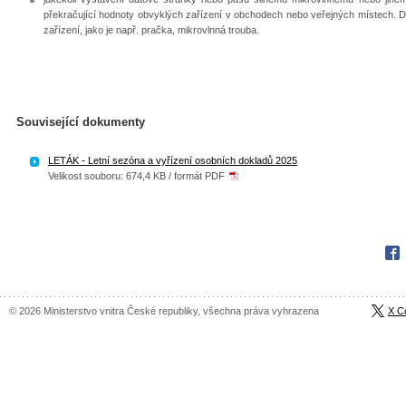
překračující hodnoty obvyklých zařízení v obchodech nebo veřejných místech. 
zařízení, jako je např. pračka, mikrovlnná trouba.
Související dokumenty
LETÁK - Letní sezóna a vyřízení osobních dokladů 2025
Velikost souboru: 674,4 KB / formát PDF
Fac
© 2026 Ministerstvo vnitra České republiky, všechna práva vyhrazena
X C