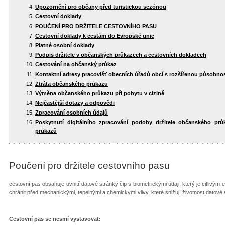
Upozornění pro občany před turistickou sezónou
Cestovní doklady
POUČENÍ PRO DRŽITELE CESTOVNÍHO PASU
Cestovní doklady k cestám do Evropské unie
Platné osobní doklady
Podpis držitele v občanských průkazech a cestovních dokladech
Cestování na občanský průkaz
Kontaktní adresy pracovišť obecních úřadů obcí s rozšířenou působnos
Ztráta občanského průkazu
Výměna občanského průkazu při pobytu v cizině
Nejčastější dotazy a odpovědi
Zpracování osobních údajů
Poskytnutí digitálního zpracování podoby držitele občanského pr
průkazů
Poučení pro držitele cestovního pasu
cestovní pas obsahuje uvnitř datové stránky čip s biometrickými údaji, který je citlivým
chránit před mechanickými, tepelnými a chemickými vlivy, které snižují životnost datové 
Cestovní pas se nesmí vystavovat: