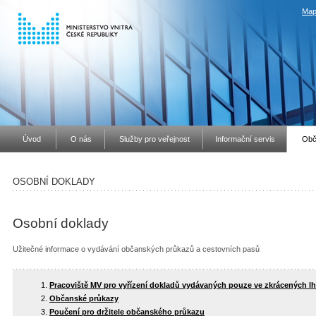
Map
Úvod
O nás
Služby pro veřejnost
Informační servis
Obč
OSOBNÍ DOKLADY
Osobní doklady
Užitečné informace o vydávání občanských průkazů a cestovních pasů
Pracoviště MV pro vyřízení dokladů vydávaných pouze ve zkrácených l
Občanské průkazy
Poučení pro držitele občanského průkazu