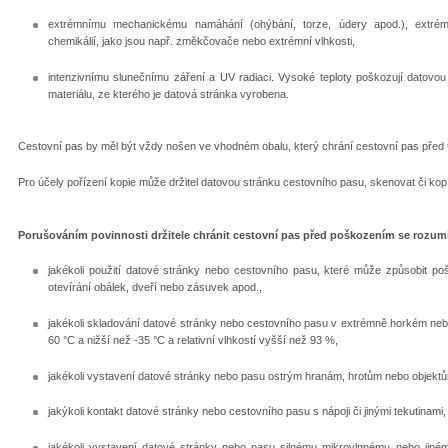
extrémnímu mechanickému namáhání (ohýbání, torze, údery apod.), extrémn
chemikálií, jako jsou např. změkčovače nebo extrémní vlhkosti,
intenzivnímu slunečnímu záření a UV radiaci. Vysoké teploty poškozují datovou s
materiálu, ze kterého je datová stránka vyrobena.
Cestovní pas by měl být vždy nošen ve vhodném obalu, který chrání cestovní pas před tě
Pro účely pořízení kopie může držitel datovou stránku cestovního pasu, skenovat či kop
Porušováním povinnosti držitele chránit cestovní pas před poškozením se rozum
jakékoli použití datové stránky nebo cestovního pasu, které může způsobit poš
otevírání obálek, dveří nebo zásuvek apod.,
jakékoli skladování datové stránky nebo cestovního pasu v extrémně horkém neb
60 °C a nižší než -35 °C a relativní vlhkostí vyšší než 93 %,
jakékoli vystavení datové stránky nebo pasu ostrým hranám, hrotům nebo objek
jakýkoli kontakt datové stránky nebo cestovního pasu s nápoji či jinými tekutinam
jakékoli vystavení datové stránky nebo pasu silnému mikrovlnnému nebo jiném