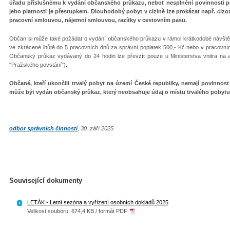
úřadu příslušnému k vydání občanského průkazu, neboť nesplnění povinnosti
jeho platnosti je přestupkem. Dlouhodobý pobyt v cizině lze prokázat např. c
pracovní smlouvou, nájemní smlouvou, razítky v cestovním pasu.
Občan si může také požádat o vydání občanského průkazu v rámci krátkodobé návště
ve zkrácené lhůtě do 5 pracovních dnů za správní poplatek 500,- Kč nebo v pracovníc
Občanský průkaz vydávaný do 24 hodin lze převzít pouze u Ministerstva vnitra na 
"Pražského povstání").
Občané, kteří ukončili trvalý pobyt na území České republiky, nemají povinnost
může být vydán občanský průkaz, který neobsahuje údaj o místu trvalého pobytu
odbor správních činností
, 30. září 2025
Související dokumenty
LETÁK - Letní sezóna a vyřízení osobních dokladů 2025
Velikost souboru: 674,4 KB / formát PDF