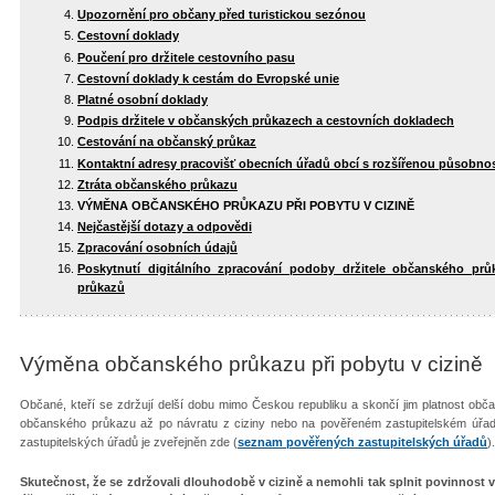
Upozornění pro občany před turistickou sezónou
Cestovní doklady
Poučení pro držitele cestovního pasu
Cestovní doklady k cestám do Evropské unie
Platné osobní doklady
Podpis držitele v občanských průkazech a cestovních dokladech
Cestování na občanský průkaz
Kontaktní adresy pracovišť obecních úřadů obcí s rozšířenou působnos
Ztráta občanského průkazu
VÝMĚNA OBČANSKÉHO PRŮKAZU PŘI POBYTU V CIZINĚ
Nejčastější dotazy a odpovědi
Zpracování osobních údajů
Poskytnutí digitálního zpracování podoby držitele občanského pr
průkazů
Výměna občanského průkazu při pobytu v cizině
Občané, kteří se zdržují delší dobu mimo Českou republiku a skončí jim platnost ob
občanského průkazu až po návratu z ciziny nebo na pověřeném zastupitelském úřa
zastupitelských úřadů je zveřejněn zde (
seznam pověřených zastupitelských úřadů
).
Skutečnost, že se zdržovali dlouhodobě v cizině a nemohli tak splnit povinnos