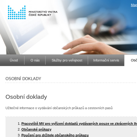
Map
Úvod
O nás
Služby pro veřejnost
Informační servis
Obč
OSOBNÍ DOKLADY
Osobní doklady
Užitečné informace o vydávání občanských průkazů a cestovních pasů
Pracoviště MV pro vyřízení dokladů vydávaných pouze ve zkrácených l
Občanské průkazy
Poučení pro držitele občanského průkazu