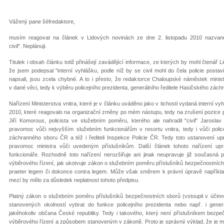
Vážený pane šéfredaktore,
musím reagovat na článek v Lidových novinách ze dne 2. listopadu 2010 nazvanéh
civil". Neplánuji.
Titulek i obsah článku totiž přinášejí zavádějící informace, ze kterých by mohl čtenář
že jsem podepsal "interní vyhlášku, podle níž by se civil mohl do čela policie postav
napsali, jsou zcela chybné. A to i přesto, že redaktorce Chaloupské náměstek minist
v dané věci, tedy k výběru policejního prezidenta, generálního ředitele Hasičského zách
Nařízení Ministerstva vnitra, které je v článku uváděno jako v tichosti vydaná interní vyhl
2010, které reagovalo na organizační změny po mém nástupu, tedy na zrušení pozice p
Jiří Komorous, policista ve služebním poměru, kterého ale nahradil "civil" Jaroslav
pravomoc vůči nejvyšším služebním funkcionářům v resortu vnitra, tedy i vůči police
záchranného sboru ČR a též i řediteli Inspekce Policie ČR. Tedy toto ustanovení upr
pravomoc ministra vůči uvedeným příslušníkům. Další článek tohoto nařízení upr
funkcionáře. Rozhodně toto nařízení nerozšiřuje ani jinak neupravuje již současn
výběrového řízení, jak ukotvuje zákon o služebním poměru příslušníků bezpečnostních s
praeter legem či dokonce contra legem. Může však směrem k právní úpravě napříkla
mezí by mělo za důsledek neplatnost tohoto předpisu.
Platný zákon o služebním poměru příslušníků bezpečnostních sborů (vstoupil v účin
stanovených okolností vybrat do funkce policejního prezidenta nebo např. i gen
jakéhokoliv občana České republiky. Tedy i takového, který není příslušníkem bezpe
výběrového řízení a způsobem stanoveným v zákoně. Proto je správný výklad, že je mož