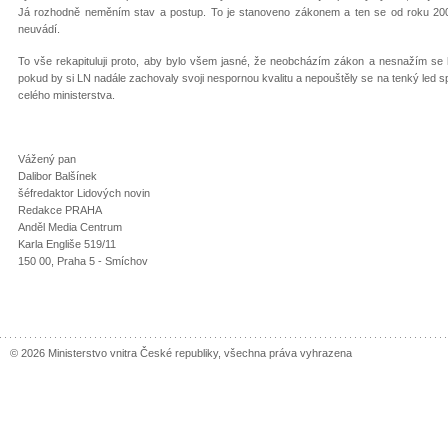
Já rozhodně neměním stav a postup. To je stanoveno zákonem a ten se od roku 20
neuvádí.
To vše rekapituluji proto, aby bylo všem jasné, že neobcházím zákon a nesnažím se
pokud by si LN nadále zachovaly svoji nespornou kvalitu a nepouštěly se na tenký led s
celého ministerstva.
Vážený pan
Dalibor Balšínek
šéfredaktor Lidových novin
Redakce PRAHA
Anděl Media Centrum
Karla Engliše 519/11
150 00, Praha 5 - Smíchov
© 2026 Ministerstvo vnitra České republiky, všechna práva vyhrazena