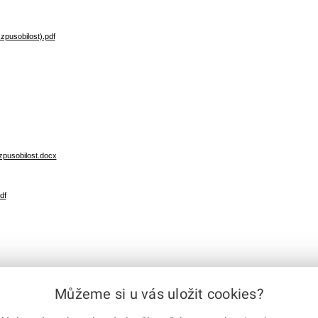
zpusobilost).pdf
zpusobilost.docx
df
Můžeme si u vás uložit cookies?