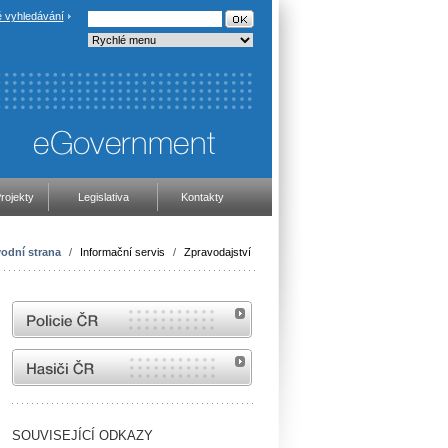
 vyhledávání
rojekty
Legislativa
Kontakty
odní strana
/
Informační servis
/
Zpravodajství
internetové stránky Policie ČR
internetové stránky Hasiči ČR
SOUVISEJÍCÍ ODKAZY