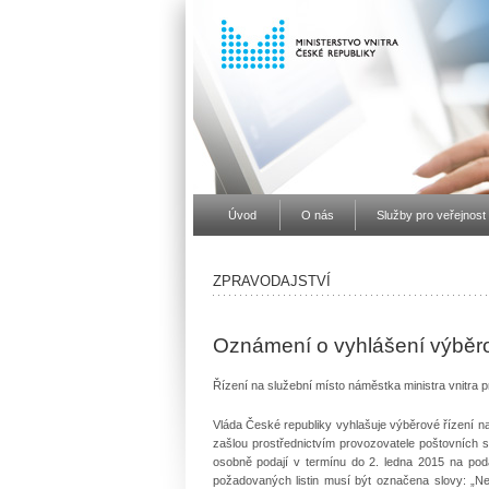
Úvod
O nás
Služby pro veřejnost
ZPRAVODAJSTVÍ
Oznámení o vyhlášení výběro
Řízení na služební místo náměstka ministra vnitra p
Vláda České republiky vyhlašuje výběrové řízení n
zašlou prostřednictvím provozovatele poštovních s
osobně podají v termínu do 2. ledna 2015 na poda
požadovaných listin musí být označena slovy: „Neo