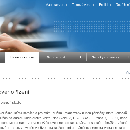
Mapa serveru
Textová verze
English
Rozšířené
Informační servis
Občan a úřad
EU
Nabídky a zakázky
P
Úv
vého řízení
ro státní službu
a služební místo náměstka pro státní službu. Posuzovány budou přihlášky, které uchazeči
lužeb na adresu Ministerstvo vnitra, Nad Štolou 3, P. O. BOX 21, Praha 7, 170 34, nebo
telnu Ministerstva vnitra na výše uvedené adrese. Obálka obsahující přihlášku včetně
tvírat“ a slovy „Výběrové řízení na služební místo náměstka ministra vnitra pro státní