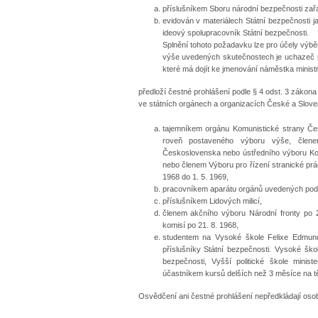
příslušníkem Sboru národní bezpečnosti zař
evidován v materiálech Státní bezpečnosti ja
ideový spolupracovník Státní bezpečnosti.
Splnění tohoto požadavku lze pro účely výbě
výše uvedených skutečnostech je uchazeč po
které má dojít ke jmenování náměstka ministra
předloží čestné prohlášení podle § 4 odst. 3 zákon
ve státních orgánech a organizacích České a Sloven
tajemníkem orgánu Komunistické strany Če
roveň postaveného výboru výše, členem
Československa nebo ústředního výboru Kom
nebo členem Výboru pro řízení stranické prác
1968 do 1. 5. 1969,
pracovníkem aparátu orgánů uvedených pod p
příslušníkem Lidových milicí,
členem akčního výboru Národní fronty po 
komisí po 21. 8. 1968,
studentem na Vysoké škole Felixe Edmundo
příslušníky Státní bezpečnosti. Vysoké škol
bezpečnosti, Vyšší politické škole minis
účastníkem kursů delších než 3 měsíce na t
Osvědčení ani čestné prohlášení nepředkládají oso