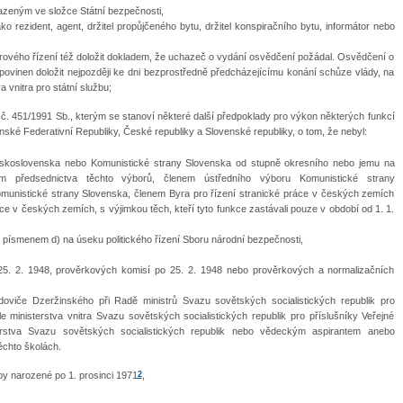
azeným ve složce Státní bezpečnosti,
ko rezident, agent, držitel propůjčeného bytu, držitel konspiračního bytu, informátor nebo
rového řízení též doložit dokladem, že uchazeč o vydání osvědčení požádal. Osvědčení o
vinen doložit nejpozději ke dni bezprostředně předcházejícímu konání schůze vlády, na
 vnitra pro státní službu;
a č. 451/1991 Sb., kterým se stanoví některé další předpoklady pro výkon některých funkcí
ské Federativní Republiky, České republiky a Slovenské republiky, o tom, že nebyl:
skoslovenska nebo Komunistické strany Slovenska od stupně okresního nebo jemu na
 předsednictva těchto výborů, členem ústředního výboru Komunistické strany
unistické strany Slovenska, členem Byra pro řízení stranické práce v českých zemích
e v českých zemích, s výjimkou těch, kteří tyto funkce zastávali pouze v období od 1. 1.
ísmenem d) na úseku politického řízení Sboru národní bezpečnosti,
25. 2. 1948, prověrkových komisí po 25. 2. 1948 nebo prověrkových a normalizačních
viče Dzeržinského při Radě ministrů Svazu sovětských socialistických republik pro
e ministerstva vnitra Svazu sovětských socialistických republik pro příslušníky Veřejné
terstva Svazu sovětských socialistických republik nebo vědeckým aspirantem anebo
ěchto školách.
2
by narozené po 1. prosinci 1971
,