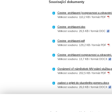
Související dokumenty
Cestne_prohlaseni (svepravnost a zdravotni 
Velikost souboru: 110,2 KB / formát PDF
Cestne_prohlaseni.doc
Velikost souboru: 26,5 KB / formát DOC
Cestne_prohlaseni.pdf
Velikost souboru: 129,2 KB / formát PDF
Cestne_prohlaseni-svepravnost a zdravotni 
Velikost souboru: 13,7 KB / formát DOCX
Oznámení-vř-náměstkek-MV-státní-služba.p
Velikost souboru: 202,5 KB / formát PDF
zadost o prijeti do sluzebniho pomeru.docx
Velikost souboru: 26,0 KB / formát DOCX
zadost o prijeti do sluzebniho pomeru.pdf
Velikost souboru: 235,8 KB / formát PDF