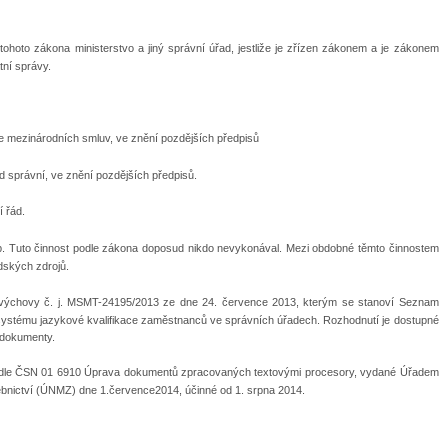
hoto zákona ministerstvo a jiný správní úřad, jestliže je zřízen zákonem a je zákonem
ní správy.
e mezinárodních smluv, ve znění pozdějších předpisů
d správní, ve znění pozdějších předpisů.
 řád.
. Tuto činnost podle zákona doposud nikdo nevykonával. Mezi obdobné těmto činnostem
lidských zdrojů.
lovýchovy č. j. MSMT-24195/2013 ze dne 24. července 2013, kterým se stanoví Seznam
ystému jazykové kvalifikace zaměstnanců ve správních úřadech. Rozhodnutí je dostupné
 dokumenty.
podle ČSN 01 6910 Úprava dokumentů zpracovaných textovými procesory, vydané Úřadem
ušebnictví (ÚNMZ) dne 1.července2014, účinné od 1. srpna 2014.