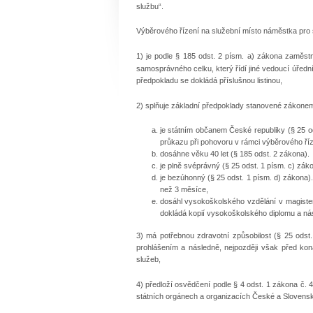
službu“.
Výběrového řízení na služební místo náměstka pro s
1) je podle § 185 odst. 2 písm. a) zákona zamě
samosprávného celku, který řídí jiné vedoucí úředn
předpokladu se dokládá příslušnou listinou,
2) splňuje základní předpoklady stanovené zákonem, 
je státním občanem České republiky (§ 25 o
průkazu při pohovoru v rámci výběrového říz
dosáhne věku 40 let (§ 185 odst. 2 zákona).
je plně svéprávný (§ 25 odst. 1 písm. c) zá
je bezúhonný (§ 25 odst. 1 písm. d) zákona).
než 3 měsíce,
dosáhl vysokoškolského vzdělání v magister
dokládá kopií vysokoškolského diplomu a nás
3) má potřebnou zdravotní způsobilost (§ 25 odst.
prohlášením a následně, nejpozději však před ko
služeb,
4) předloží osvědčení podle § 4 odst. 1 zákona č. 
státních orgánech a organizacích České a Slovenské