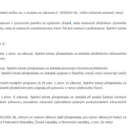
tátní službu se, v souladu se zákonem č. 234/2014 Sb., může zúčastnit uchazeč, který:
1
stnancem v pracovním poměru ve správním úřadu
, nebo vedoucím úředníkem územního
íky, nebo je vedoucím zaměstnancem, který řídí jiné vedoucí zaměstnance. Splnění tohoto
tj.:
dst. 1 písm. a) zákona). Splnění tohoto předpokladu se dokládá předložením občanského
ení,
kona). Splnění tohoto předpokladu se dokládá písemným čestným prohlášením,
 Splnění tohoto předpokladu se dokládá výpisem z Rejstříku trestů, který nesmí být starší
ském studijním programu (§ 25 odst. 1 písm. e) zákona). Splnění tohoto předpokladu se
ledně předložením jeho originálu při pohovoru v rámci výběrového řízení,
 1 písm. f) zákona). Splnění tohoto předpokladu se dokládá při podání žádosti čestným
náním pohovoru, posudkem zdravotní způsobilosti vydaným poskytovatelem zdravotních
451/1991 Sb., kterým se stanoví některé další předpoklady pro výkon některých funkcí ve
 Federativní Republiky, České republiky a Slovenské republiky, o tom, že nebyl: