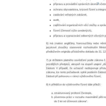
5
přípravu a provádění správních úkonů
včetně
ochranu obyvatelstva, krizové řízení a integ
zadávání veřejných zakázek,
audit,
zajišťování organizačních věcí služby a spr
řízení (činností výše uvedených),
přípravu a vypracování odborných věcných p
6) má znalost angličtiny, francouzštiny nebo němč
jazykové zkoušky stanovené rozhodnutím Minist
předložením originálu příslušného dokladu do 31. 12
7) je držitelem platného osvědčení podle zákona č
pozdějších předpisů, alespoň na stupeň utajení „d
žádosti. V případě, že uchazeč nedisponuje pří
zákona, lze tento požadavek splnit podáním žádost
žádosti při pohovoru v rámci výběrového řízení,
8) k přihlášce do výběrového řízení dále přiloží:
strukturovaný profesní životopis,
písemnou práci v rozsahu maximálně pěti n
do 3 let od účinnosti zákona“.