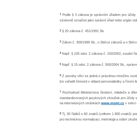
1
Podle § 3 zákona je správním úřadem pro účely to
výslovně označen jako správní úřad nebo orgán stát
2
§ 20 zákona č. 451/1991 Sb.
3
Zákon č. 309/1999 Sb., o Sbírce zákonů a o Sbírc
4
Např. § 105 odst. 2 zákona č. 150/2002, soudní řá
5
Např. § 15 odst. 2 zákona č. 500/2004 Sb., správní
6
Z povahy věci se jedná o prázdnou množinu osob
lze zařadit činnosti v oblasti personalistiky a řízení 
7
Rozhodnutí Ministerstva školství, mládeže a tě
standardizovaných jazykových zkoušek pro účely s
na internetových stránkách
www.msmt.cz
v sekci
8
Tj. 30 řádků x 60 znaků (celkem 1 800 znaků) 
pro technickou normalizaci, metrologii a státní zk