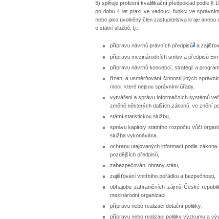
5) splňuje profesní kvalifikační předpoklad podle §
po dobu 4 let praxi ve vedoucí funkci ve správní
nebo jako uvolněný člen zastupitelstva kraje aneb
o státní službě, tj.:
3
přípravu návrhů právních předpisů
a zajišťov
přípravu mezinárodních smluv a předpisů Evr
přípravu návrhů koncepcí, strategií a program
řízení a usměrňování činnosti jiných správní
moci, které nejsou správními úřady,
vytváření a správu informačních systémů veř
změně některých dalších zákonů, ve znění po
státní statistickou službu,
správu kapitoly státního rozpočtu vůči orga
služba vykonávána,
ochranu utajovaných informací podle zákona č
pozdějších předpisů,
zabezpečování obrany státu,
zajišťování vnitřního pořádku a bezpečnosti,
obhajobu zahraničních zájmů České republik
mezinárodní organizaci,
přípravu nebo realizaci dotační politiky,
přípravu nebo realizaci politiky výzkumu a výv