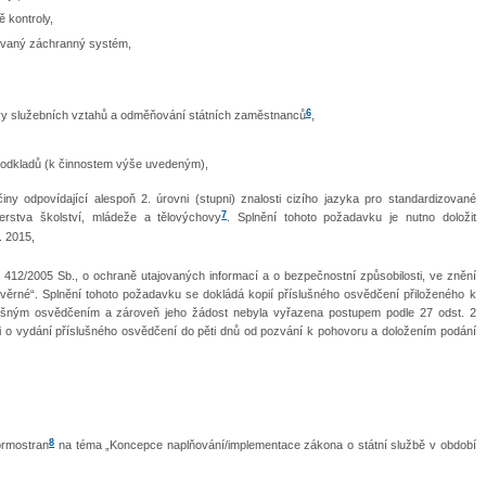
 kontroly,
rovaný záchranný systém,
6
ávy služebních vztahů a odměňování státních zaměstnanců
,
odkladů (k činnostem výše uvedeným),
iny odpovídající alespoň 2. úrovni (stupni) znalosti cizího jazyka pro standardizované
7
erstva školství, mládeže a tělovýchovy
. Splnění tohoto požadavku je nutno doložit
. 2015,
. 412/2005 Sb., o ochraně utajovaných informací a o bezpečnostní způsobilosti, ve znění
ůvěrné“. Splnění tohoto požadavku se dokládá kopií příslušného osvědčení přiloženého k
slušným osvědčením a zároveň jeho žádost nebyla vyřazena postupem podle 27 odst. 2
i o vydání příslušného osvědčení do pěti dnů od pozvání k pohovoru a doložením podání
8
ormostran
na téma „Koncepce naplňování/implementace zákona o státní službě v období