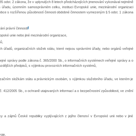
 185 odst. 2 zákona, že v uplynulých 8 letech předcházejících jmenování vykonával nejméně
m úřadu, územním samosprávném celku, instituci Evropské unie, mezinárodní organizaci
o obce s rozšířenou působností činnosti obdobné činnostem vymezeným § 5 odst. 1 zákona
4
ání právní činnosti
opské unie nebo jiné mezinárodní organizace,
ů,
ch úřadů, organizačních složek státu, které nejsou správními úřady, nebo orgánů veřejné
ejné správy podle zákona č. 365/2000 Sb., o informačních systémech veřejné správy a o
zdějších předpisů, s výjimkou provozních informačních systémů,
nizačním složkám státu a právnickým osobám, s výjimkou služebního úřadu, ve kterém je
. 412/2005 Sb., o ochraně utajovaných informací a o bezpečnostní způsobilosti, ve znění
y a zájmů České republiky vyplývajících z jejího členství v Evropské unii nebo v jiné
oje,