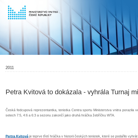
2011
Petra Kvitová to dokázala - vyhrála Turnaj mi
Česká fedcupová reprezentantka, tenistka Centra sportu Ministerstva vnitra porazila ve
setech 7:5, 4:6 a 6:3 a sezonu zakončí jako druhá hráčka žebříčku WTA.
Pertra Kvitová
je teprve třetí hráčka v historii českých tenistek, které se podařilo vyhrá