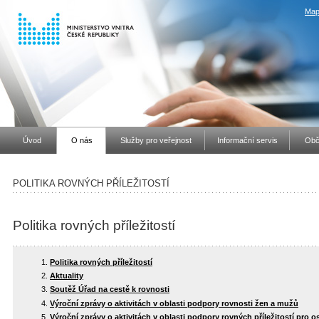
Map
Úvod
O nás
Služby pro veřejnost
Informační servis
Obč
POLITIKA ROVNÝCH PŘÍLEŽITOSTÍ
Politika rovných příležitostí
Politika rovných příležitostí
Aktuality
Soutěž Úřad na cestě k rovnosti
Výroční zprávy o aktivitách v oblasti podpory rovnosti žen a mužů
Výroční zprávy o aktivitách v oblasti podpory rovných příležitostí pro