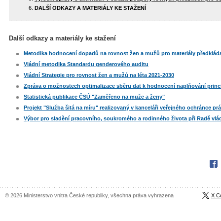
DALŠÍ ODKAZY A MATERIÁLY KE STAŽENÍ
Další odkazy a materiály ke stažení
Metodika hodnocení dopadů na rovnost žen a mužů pro materiály předklád
Vládní metodika Standardu genderového auditu
Vládní Strategie pro rovnost žen a mužů na léta 2021-2030
Zpráva o možnostech optimalizace sběru dat k hodnocení naplňování princ
Statistická publikace ČSÚ "Zaměřeno na muže a ženy"
Projekt "Služba šitá na míru" realizovaný v kanceláři veřejného ochránce pr
Výbor pro sladění pracovního, soukromého a rodinného života při Radě vl
Fac
© 2026 Ministerstvo vnitra České republiky, všechna práva vyhrazena
X C