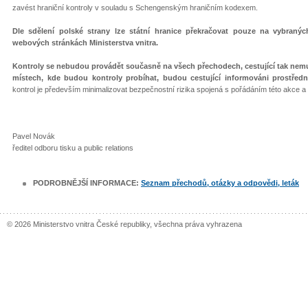
zavést hraniční kontroly v souladu s Schengenským hraničním kodexem.
Dle sdělení polské strany lze státní hranice překračovat pouze na vybraný
webových stránkách Ministerstva vnitra.
Kontroly se nebudou provádět současně na všech přechodech, cestující tak nem
místech, kde budou kontroly probíhat, budou cestující informováni prostředn
kontrol je především minimalizovat bezpečnostní rizika spojená s pořádáním této akce 
Pavel Novák
ředitel odboru tisku a public relations
PODROBNĚJŠÍ INFORMACE:
Seznam přechodů, otázky a odpovědi, leták
© 2026 Ministerstvo vnitra České republiky, všechna práva vyhrazena