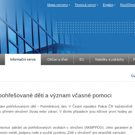
Mapa serveru
Textová verze
English
Rozšířené
Informační servis
Občan a úřad
EU
Nabídky a zakázky
P
Úv
ohřešované děti a význam včasné pomoci
í den pohřešovaných dětí – Pomněnkový den. V České republice Policie ČR každoročně
e v přímém ohrožení života nebo zdraví. V těchto případech jsou klíčové první hodiny po
hanismus pátrání po pohřešovaných osobách v ohrožení (NKMPPOO). Jeho garantem je
nosti i médií, podporu rodin a využití systému „Dítě v ohrožení“ pro okamžité varování.