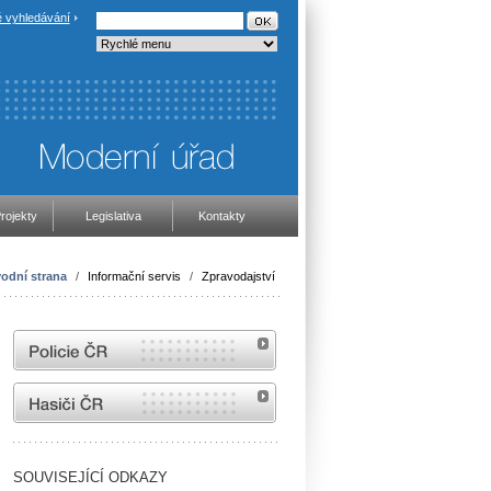
 vyhledávání
rojekty
Legislativa
Kontakty
odní strana
/
Informační servis
/
Zpravodajství
internetové stránky Policie ČR
internetové stránky Hasiči ČR
SOUVISEJÍCÍ ODKAZY