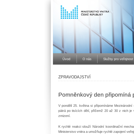
Úvod
O nás
Služby pro veřejnost
ZPRAVODAJSTVÍ
Pomněnkový den připomíná p
V pondělí 25. května si připomínáme Mezinárodn
pátrá po tisících dětí, přičemž 20 až 30 z nich j
zmizení.
K rychlé reakci slouží Národní koordinační mec
Ministerstvo vnitra a umožňuje rychlé zapojení veřej