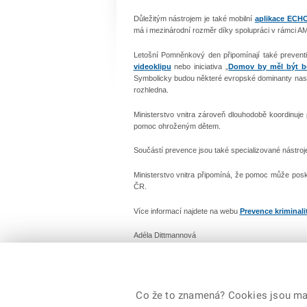
Důležitým nástrojem je také mobilní
aplikace ECH
má i mezinárodní rozměr díky spolupráci v rámci AM
Letošní Pomněnkový den připomínají také prevent
videoklipu
nebo iniciativa „
Domov by měl být b
Symbolicky budou některé evropské dominanty nas
rozhledna.
Ministerstvo vnitra zároveň dlouhodobě koordinuje
pomoc ohroženým dětem.
Součástí prevence jsou také specializované nástroje
Ministerstvo vnitra připomíná, že pomoc může posky
ČR.
Více informací najdete na webu
Prevence kriminali
Adéla Dittmannová
odbor komunikace Ministerstva vnitra
25. 5. 2026
Co že to znamená? Cookies jsou malé