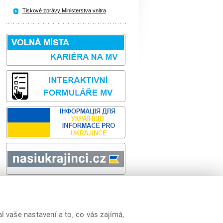
Tiskové zprávy Ministerstva vnitra
Sbírka zákonů
odk
 vaše nastavení a to, co vás zajímá,