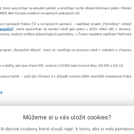
O
, která upozorňuje na aktuální pátrání a umožňuje rychle předat informace policii. Pátrání
BER Alert Europe a dalších evropských policejních sítí.
ivní kampaně Policie ČR a evropských partnerů – například projekt „Pomněnky“ včetně
ezpečný
“, která upozorňuje na domácí násilí jako jednu z příčin útěků dětí z domova.
víceny modrým světlem připomínajícím pomněnku, v České republice například Petřínská
 program „Bezpečné dětství“, který se zaměřuje na prevenci násilí v rodinách a včasnou
 a služby, jako jsou Karta KID, centrum LOCIKA nebo krizové linky 116 000 a 116 111.
tnout každý – stačí být všímavý a v případě zmizení dítěte okamžitě kontaktovat Policii
ty
.
Můžeme si u vás uložit cookies?
 datové soubory, které slouží např. k tomu, aby si web pamatoval
e-mailem
vytisknout
Facebook
X