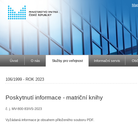
Map
Úvod
O nás
Služby pro veřejnost
Informační servis
Obč
106/1999 - ROK 2023
Poskytnutí informace - matriční knihy
č. j. MV-800-83/VS-2023
Vyžádaná informace je obsahem přiloženého souboru PDF.