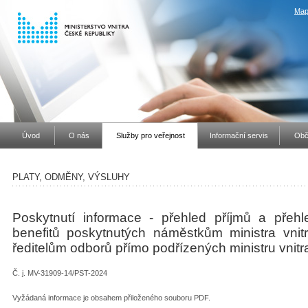
Map
Úvod
O nás
Služby pro veřejnost
Informační servis
Obč
PLATY, ODMĚNY, VÝSLUHY
Poskytnutí informace - přehled příjmů a přehl
benefitů poskytnutých náměstkům ministra vnit
ředitelům odborů přímo podřízených ministru vnit
Č. j. MV-31909-14/PST-2024
Vyžádaná informace je obsahem přiloženého souboru PDF.