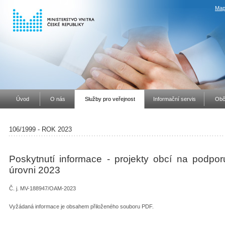
Map
Úvod
O nás
Služby pro veřejnost
Informační servis
Obč
106/1999 - ROK 2023
Poskytnutí informace - projekty obcí na podporu
úrovni 2023
Č. j. MV-188947/OAM-2023
Vyžádaná informace je obsahem přiloženého souboru PDF.