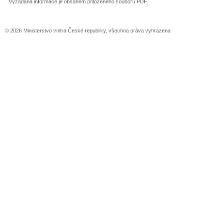
Vyžádaná informace je obsahem přiloženého souboru PDF.
© 2026 Ministerstvo vnitra České republiky, všechna práva vyhrazena