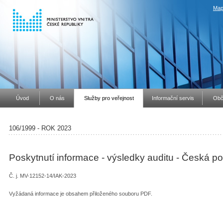
Map
Úvod
O nás
Služby pro veřejnost
Informační servis
Obč
106/1999 - ROK 2023
Poskytnutí informace - výsledky auditu - Česká po
Č. j. MV-12152-14/IAK-2023
Vyžádaná informace je obsahem přiloženého souboru PDF.