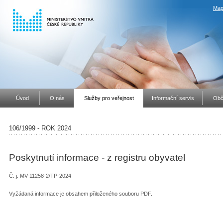
Map
Úvod
O nás
Služby pro veřejnost
Informační servis
Obč
106/1999 - ROK 2024
Poskytnutí informace - z registru obyvatel
Č. j. MV-11258-2/TP-2024
Vyžádaná informace je obsahem přiloženého souboru PDF.