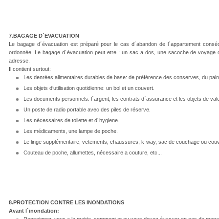
7.BAGAGE D´EVACUATION
Le bagage d´évacuation est préparé pour le cas d´abandon de l´appartement conséc
ordonnée. Le bagage d´évacuation peut etre : un sac a dos, une sacoche de voyage o
adresse.
Il contient surtout:
Les denrées alimentaires durables de base: de préférence des conserves, du pain b
Les objets d‘utilisation quotidienne: un bol et un couvert.
Les documents personnels: l´argent, les contrats d´assurance et les objets de vale
Un poste de radio portable avec des piles de réserve.
Les nécessaires de toilette et d´hygiene.
Les médicaments, une lampe de poche.
Le linge supplémentaire, vetements, chaussures, k-way, sac de couchage ou couv
Couteau de poche, allumettes, nécessaire a couture, etc...
8.PROTECTION CONTRE LES INONDATIONS
Avant l´inondation:
Renseignez-vous a la mairie, comment et ou vous devez évacuer en cas de menac