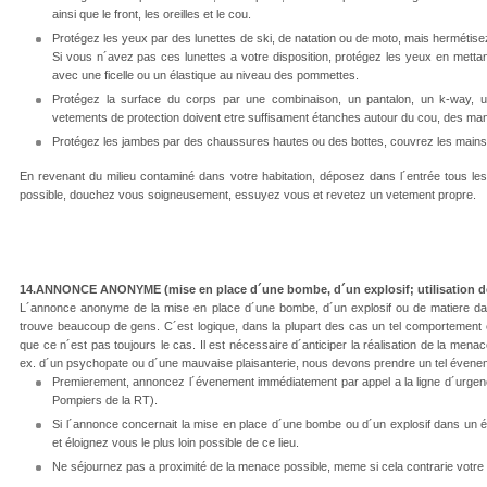
ainsi que le front, les oreilles et le cou.
Protégez les yeux par des lunettes de ski, de natation ou de moto, mais hermétisez
Si vous n´avez pas ces lunettes a votre disposition, protégez les yeux en mettant
avec une ficelle ou un élastique au niveau des pommettes.
Protégez la surface du corps par une combinaison, un pantalon, un k-way, 
vetements de protection doivent etre suffisament étanches autour du cou, des ma
Protégez les jambes par des chaussures hautes ou des bottes, couvrez les mains
En revenant du milieu contaminé dans votre habitation, déposez dans l´entrée tous les
possible, douchez vous soigneusement, essuyez vous et revetez un vetement propre.
14.ANNONCE ANONYME (mise en place d´une bombe, d´un explosif; utilisation de
L´annonce anonyme de la mise en place d´une bombe, d´un explosif ou de matiere da
trouve beaucoup de gens. C´est logique, dans la plupart des cas un tel comportement 
que ce n´est pas toujours le cas. Il est nécessaire d´anticiper la réalisation de la menac
ex. d´un psychopate ou d´une mauvaise plaisanterie, nous devons prendre un tel évene
Premierement, annoncez l´évenement immédiatement par appel a la ligne d´urgen
Pompiers de la RT).
Si l´annonce concernait la mise en place d´une bombe ou d´un explosif dans un édi
et éloignez vous le plus loin possible de ce lieu.
Ne séjournez pas a proximité de la menace possible, meme si cela contrarie votre c