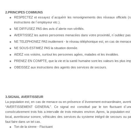
2.PRINCIPES COMMUNS
RESPECTEZ et essayez d´acquérir les renseignements des réseaux officiels (radio,
instructions de l´employeur etc.).
NE DIFFUSEZ PAS des avis d´alerte non vérifiés.
AVERTISSEZ les autres personnes menacées dans votre proximité, n´oubliez pas
NE TELEPHONEZ PAS inutilement - le réseau téléphonique est, en cas de menace
NE SOUS-ESTIMEZ PAS la situation donnée.
AIDEZ vos voisins, surtout les personnes agées, malades et les invalides.
PRENEZ EN COMPTE, que la vie et la santé humaine sont les valeurs les plus impo
OBEISSEZ aux instructions des agents des services de secours.
3.SIGNAL AVERTISSEUR
La population est, en cas de menace ou en présence d´évenement extraordinaire, avertie 
“AVERTISSEMENT GENERAL”. Ce signal est constitué par le ton fluctuant d´un
consécutivement trois fois a intervalle de trois minutes environ. Apres, la population est 
local, avertisseur sonore, véhicules des services du systeme intégré de secours ou par
faut faire dans un tel cas.
Ton de la sirene - Fluctuant