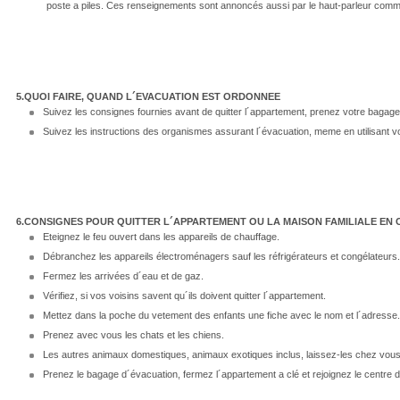
poste a piles. Ces renseignements sont annoncés aussi par le haut-parleur commu
5.QUOI FAIRE, QUAND L´EVACUATION EST ORDONNEE
Suivez les consignes fournies avant de quitter l´appartement, prenez votre bagage
Suivez les instructions des organismes assurant l´évacuation, meme en utilisant vo
6.CONSIGNES POUR QUITTER L´APPARTEMENT OU LA MAISON FAMILIALE EN 
Eteignez le feu ouvert dans les appareils de chauffage.
Débranchez les appareils électroménagers sauf les réfrigérateurs et congélateurs.
Fermez les arrivées d´eau et de gaz.
Vérifiez, si vos voisins savent qu´ils doivent quitter l´appartement.
Mettez dans la poche du vetement des enfants une fiche avec le nom et l´adresse.
Prenez avec vous les chats et les chiens.
Les autres animaux domestiques, animaux exotiques inclus, laissez-les chez vous et
Prenez le bagage d´évacuation, fermez l´appartement a clé et rejoignez le centre 