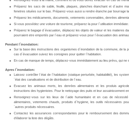
Préparez les sacs de sable, feuille, plaques, planches étanchant et d´autre mat
fenetres situées sur le bas. Préparez-vous aussi a rendre étanche par bourrage l
Préparez les médicaments, documents, vetements convenables, denrées alimentair
Si vous possédez une voiture de tourisme, préparez-la pour l´utilisation immédiate
Préparez le bagage d´évacuation, déplacez les objets de valeur et les matieres da
pourraient etre emportés par l´eau et préparez-vous pour l´évacuation des animau
Pendant l´inondation:
Sur la base des instructions des organismes d´inondation de la commune, de la p
cas d´évacuation suivez les consignes pour quitter l´habitation.
En cas de manque de temps, déplacez-vous immédiatement au lieu prévu, qui ne 
Apres l´inondation:
Laissez contrôler l´état de l´habitation (statique perturbée, habitabilité), les systeme
´état des canalisations et de distribution de l´eau.
Evacuez les animaux morts, les denrées alimentaires et les produis agrico
instructions des hygienistes. Pour le nettoyage des puits et leur assainissement 
Renseignez-vous sur les lieux de l´aide humanitaire et en cas de nécessité 
alimentaires, vetements chauds, produits d´hygiene, les outils nécessaires pou
´autres produits nécessaires.
Contactez les assurances correspondantes pour le remboursement des dommage
d‘élaborer la liste des dégâts.