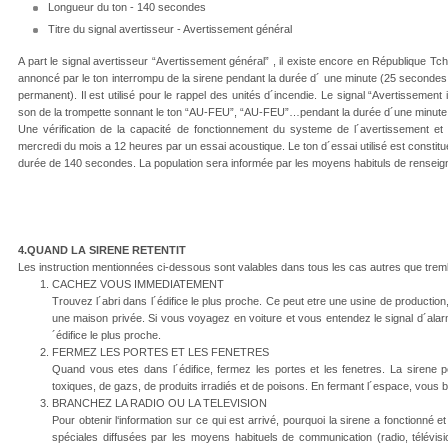
Longueur du ton - 140 secondes
Titre du signal avertisseur - Avertissement général
A part le signal avertisseur “Avertissement général” , il existe encore en République Tc
annoncé par le ton interrompu de la sirene pendant la durée d´ une minute (25 second
permanent). Il est utilisé pour le rappel des unités d´incendie. Le signal “Avertissement
son de la trompette sonnant le ton “AU-FEU”, “AU-FEU”…pendant la durée d´une minute
Une vérification de la capacité de fonctionnement du systeme de l´avertissement et
mercredi du mois a 12 heures par un essai acoustique. Le ton d´essai utilisé est constit
durée de 140 secondes. La population sera informée par les moyens habituls de rensei
4.QUAND LA SIRENE RETENTIT
Les instruction mentionnées ci-dessous sont valables dans tous les cas autres que tremb
CACHEZ VOUS IMMEDIATEMENT
Trouvez l´abri dans l´édifice le plus proche. Ce peut etre une usine de production,
une maison privée. Si vous voyagez en voiture et vous entendez le signal d´alarm
´édifice le plus proche.
FERMEZ LES PORTES ET LES FENETRES
Quand vous etes dans l´édifice, fermez les portes et les fenetres. La sirene p
toxiques, de gazs, de produits irradiés et de poisons. En fermant l´espace, vous b
BRANCHEZ LA RADIO OU LA TELEVISION
Pour obtenir l‘information sur ce qui est arrivé, pourquoi la sirene a fonctionné e
spéciales diffusées par les moyens habituels de communication (radio, télévision