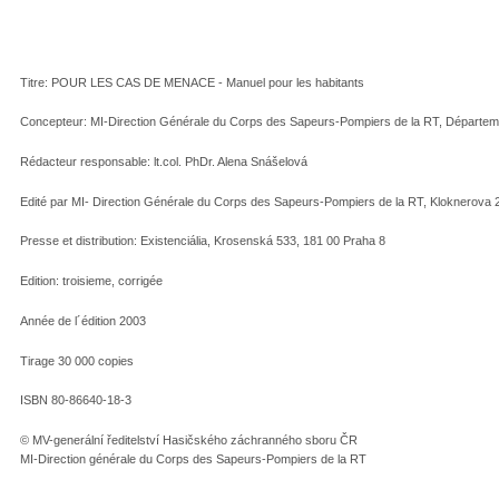
Titre: POUR LES CAS DE MENACE - Manuel pour les habitants
Concepteur: MI-Direction Générale du Corps des Sapeurs-Pompiers de la RT, Département
Rédacteur responsable: lt.col. PhDr. Alena Snášelová
Edité par MI- Direction Générale du Corps des Sapeurs-Pompiers de la RT, Kloknerova 
Presse et distribution: Existenciália, Krosenská 533, 181 00 Praha 8
Edition: troisieme, corrigée
Année de l´édition 2003
Tirage 30 000 copies
ISBN 80-86640-18-3
© MV-generální ředitelství Hasičského záchranného sboru ČR
MI-Direction générale du Corps des Sapeurs-Pompiers de la RT