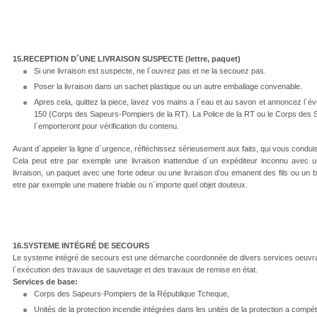
15.RECEPTION D´UNE LIVRAISON SUSPECTE (lettre, paquet)
Si une livraison est suspecte, ne l´ouvrez pas et ne la secouez pas.
Poser la livraison dans un sachet plastique ou un autre emballage convenable.
Apres cela, quittez la piece, lavez vos mains a l´eau et au savon et annoncez l´é
150 (Corps des Sapeurs-Pompiers de la RT). La Police de la RT ou le Corps des S
l´emporteront pour vérification du contenu.
Avant d´appeler la ligne d´urgence, réfléchissez sérieusement aux faits, qui vous condu
Cela peut etre par exemple une livraison inattendue d´un expéditeur inconnu avec 
livraison, un paquet avec une forte odeur ou une livraison d’ou emanent des fils ou un bru
etre par exemple une matiere friable ou n´importe quel objet douteux.
16.SYSTEME INTÉGRÉ DE SECOURS
Le systeme intégré de secours est une démarche coordonnée de divers services oeuvran
l´exécution des travaux de sauvetage et des travaux de remise en état.
Services de base:
Corps des Sapeurs-Pompiers de la République Tcheque,
Unités de la protection incendie intégrées dans les unités de la protection a compé