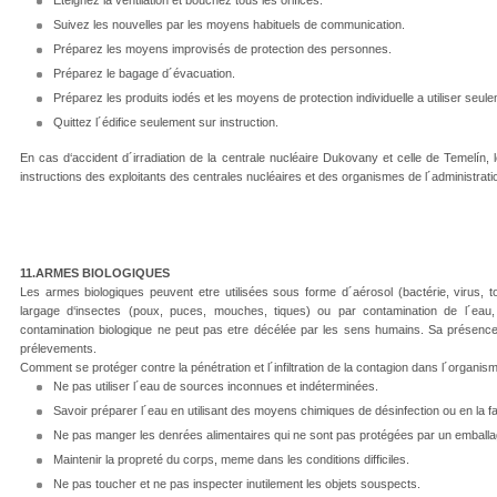
Eteignez la ventilation et bouchez tous les orifices.
Suivez les nouvelles par les moyens habituels de communication.
Préparez les moyens improvisés de protection des personnes.
Préparez le bagage d´évacuation.
Préparez les produits iodés et les moyens de protection individuelle a utiliser seul
Quittez l´édifice seulement sur instruction.
En cas d‘accident d´irradiation de la centrale nucléaire Dukovany et celle de Temelín, 
instructions des exploitants des centrales nucléaires et des organismes de l´administratio
11.ARMES BIOLOGIQUES
Les armes biologiques peuvent etre utilisées sous forme d´aérosol (bactérie, virus, t
largage d‘insectes (poux, puces, mouches, tiques) ou par contamination de l´eau, 
contamination biologique ne peut pas etre décélée par les sens humains. Sa présence
prélevements.
Comment se protéger contre la pénétration et l´infiltration de la contagion dans l´organis
Ne pas utiliser l´eau de sources inconnues et indéterminées.
Savoir préparer l´eau en utilisant des moyens chimiques de désinfection ou en la fais
Ne pas manger les denrées alimentaires qui ne sont pas protégées par un emballage
Maintenir la propreté du corps, meme dans les conditions difficiles.
Ne pas toucher et ne pas inspecter inutilement les objets souspects.