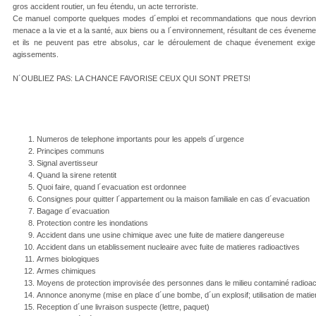
gros accident routier, un feu étendu, un acte terroriste.
Ce manuel comporte quelques modes d´emploi et recommandations que nous devrions 
menace a la vie et a la santé, aux biens ou a l´environnement, résultant de ces éveneme
et ils ne peuvent pas etre absolus, car le déroulement de chaque évenement exige
agissements.
N´OUBLIEZ PAS: LA CHANCE FAVORISE CEUX QUI SONT PRETS!
Numeros de telephone importants pour les appels d´urgence
Principes communs
Signal avertisseur
Quand la sirene retentit
Quoi faire, quand l´evacuation est ordonnee
Consignes pour quitter l´appartement ou la maison familiale en cas d´evacuation
Bagage d´evacuation
Protection contre les inondations
Accident dans une usine chimique avec une fuite de matiere dangereuse
Accident dans un etablissement nucleaire avec fuite de matieres radioactives
Armes biologiques
Armes chimiques
Moyens de protection improvisée des personnes dans le milieu contaminé radioac
Annonce anonyme (mise en place d´une bombe, d´un explosif; utilisation de matie
Reception d´une livraison suspecte (lettre, paquet)