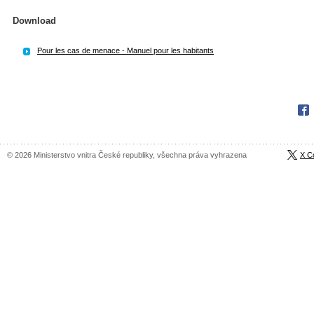
Download
Pour les cas de menace - Manuel pour les habitants
Fac
© 2026 Ministerstvo vnitra České republiky, všechna práva vyhrazena
X C