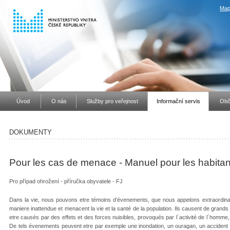
Map
Úvod
O nás
Služby pro veřejnost
Informační servis
Obč
DOKUMENTY
Pour les cas de menace - Manuel pour les habitan
Pro případ ohrožení - příručka obyvatele - FJ
Dans la vie, nous pouvons etre témoins d’évenements, que nous appelons extraordinair
maniere inattendue et menacent la vie et la santé de la population. Ils causent de grands 
etre causés par des effets et des forces nuisibles, provoqués par l´activité de l´homm
De tels évenements peuvent etre par exemple une inondation, un ouragan, un accident i