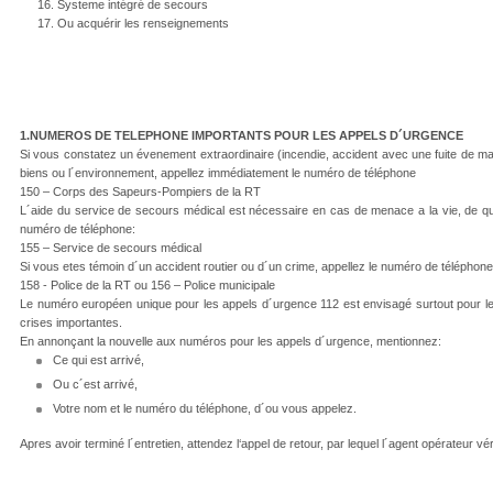
Systeme intégré de secours
Ou acquérir les renseignements
1.NUMEROS DE TELEPHONE IMPORTANTS POUR LES APPELS D´URGENCE
Si vous constatez un évenement extraordinaire (incendie, accident avec une fuite de
biens ou l´environnement, appellez immédiatement le numéro de téléphone
150 – Corps des Sapeurs-Pompiers de la RT
L´aide du service de secours médical est nécessaire en cas de menace a la vie, de qu
numéro de téléphone:
155 – Service de secours médical
Si vous etes témoin d´un accident routier ou d´un crime, appellez le numéro de téléphone
158 - Police de la RT ou 156 – Police municipale
Le numéro européen unique pour les appels d´urgence 112 est envisagé surtout pour le
crises importantes.
En annonçant la nouvelle aux numéros pour les appels d´urgence, mentionnez:
Ce qui est arrivé,
Ou c´est arrivé,
Votre nom et le numéro du téléphone, d´ou vous appelez.
Apres avoir terminé l´entretien, attendez l‘appel de retour, par lequel l´agent opérateur vér