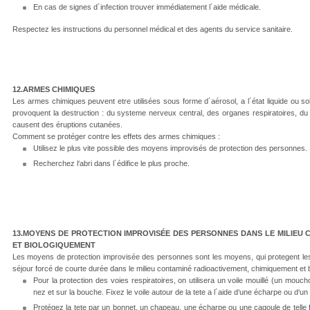
En cas de signes d´infection trouver immédiatement l´aide médicale.
Respectez les instructions du personnel médical et des agents du service sanitaire.
12.ARMES CHIMIQUES
Les armes chimiques peuvent etre utilisées sous forme d´aérosol, a l´état liquide ou sol
provoquent la destruction : du systeme nerveux central, des organes respiratoires, du
causent des éruptions cutanées.
Comment se protéger contre les effets des armes chimiques :
Utilisez le plus vite possible des moyens improvisés de protection des personnes.
Recherchez l‘abri dans l´édifice le plus proche.
13.MOYENS DE PROTECTION IMPROVISÉE DES PERSONNES DANS LE MILIEU 
ET BIOLOGIQUEMENT
Les moyens de protection improvisée des personnes sont les moyens, qui protegent les 
séjour forcé de courte durée dans le milieu contaminé radioactivement, chimiquement et 
Pour la protection des voies respiratoires, on utilisera un voile mouillé (un moucho
nez et sur la bouche. Fixez le voile autour de la tete a l´aide d‘une écharpe ou d‘un 
Protégez la tete par un bonnet, un chapeau, une écharpe ou une cagoule de telle