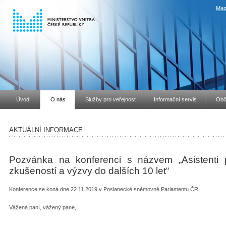
Map
Úvod
O nás
Služby pro veřejnost
Informační servis
Obč
AKTUÁLNÍ INFORMACE
Pozvánka na konferenci s názvem „Asistenti p
zkušeností a výzvy do dalších 10 let“
Konference se koná dne 22.11.2019 v Poslanecké sněmovně Parlamentu ČR
Vážená paní, vážený pane,