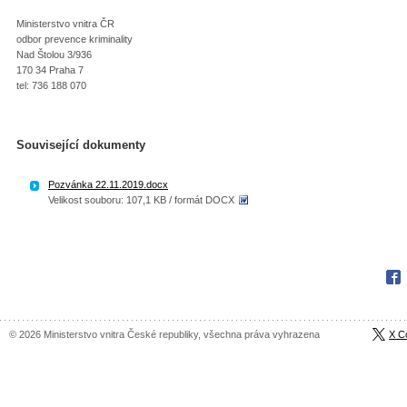
Ministerstvo vnitra ČR
odbor prevence kriminality
Nad Štolou 3/936
170 34 Praha 7
tel: 736 188 070
Související dokumenty
Pozvánka 22.11.2019.docx
Velikost souboru: 107,1 KB / formát DOCX
Fac
© 2026 Ministerstvo vnitra České republiky, všechna práva vyhrazena
X C