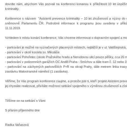
dovolte nám, abychom Vás pozvali na konferenci konanou k příležitosti 10 let úspěš
kriminality.
Konference s názvem "Asistenti prevence kriminality – 10 let zkušeností a výzvy do 
sněmovně Parlamentu ČR. Podrobné informace k programu jsou uvedeny v přilože
11.11.2019.
Vzhledem k místu konání konference, Vás chceme informovat o dopravním spojení a m
- parkování je možné na vyznačených placených místech, nejbližší je v ul. Valdštejnská,
- parkování v okolí kostela sv. Mikuláše
- parkování Pohořelec (okolo Pražského hradu a Nerudovou ulicí pouze pěšky, cca 20 m
- parkování v podzemních garážích OC Anděl Praha - Smíchov a dále tram č. 12 nebo 1
- parkování na záchytných parkovištích P+R na okraji Prahy, dále metrem linka tras
zastávku Malostranské náměstí (1 zastávka).
Věříme, že Vás program konference zaujme, a protože jste ti, kteří projekt Asistent prev
jej chystáte realizovat, přivítáte možnost setkání spojeného s výměnou zkušeností a z
Těšíme se na setkání s Vámi
S přáním příjemného dne
Radka Vaňasová