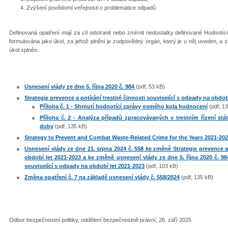
Zvýšení povědomí veřejnosti o problematice odpadů.
Definovaná opatření mají za cíl odstranit nebo zmírnit nedostatky definované Hodnotíc
formulována jako úkol, za jehož plnění je zodpovědný orgán, který je u něj uveden, 
úkol splněn.
Usnesení vlády ze dne 5. října 2020 č. 984
(pdf, 53 kB)
Strategie prevence a potírání trestné činnosti související s odpady na obdob
Příloha č. 1 - Shrnutí hodnotící zprávy osmého kola hodnocení
(pdf, 1
Příloha č. 2 - Analýza případů zpracovávaných v trestním řízení st
doby
(pdf, 135 kB)
Strategy to Prevent and Combat Waste-Related Crime for the Years 2021-20
Usnesení vlády ze dne 21. srpna 2024 č. 558 ke změně Strategie prevence a 
období let 2021-2023 a ke změně usnesení vlády ze dne 5. října 2020 č. 984
související s odpady na období let 2021-2023
(pdf, 103 kB)
Změna opatření č. 7 na základě usnesení vlády č. 558/2024
(pdf, 135 kB)
Odbor bezpečnostní politiky, oddělení bezpečnostně právní, 26. září 2025