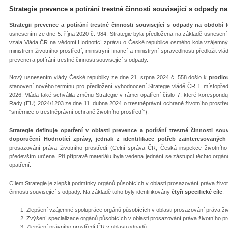
Strategie prevence a potírání trestné činnosti související s odpady n
Strategii prevence a potírání trestné činnosti související s odpady na období l
usnesením ze dne 5. října 2020 č. 984. Strategie byla předložena na základě usnesen
vzala Vláda ČR na vědomí Hodnotící zprávu o České republice osmého kola vzájemných 
ministrem životního prostředí, ministryní financí a ministryní spravedlnosti předložit v
prevenci a potírání trestné činnosti související s odpady.
Nový usnesením vlády České republiky ze dne 21. srpna 2024 č. 558 došlo k
prodlo
stanovení nového termínu pro předložení vyhodnocení Strategie vládě ČR 1. místopřed
2026. Vláda také schválila změnu Strategie v rámci opatření číslo 7, které korespond
Rady (EU) 2024/1203 ze dne 11. dubna 2024 o trestněprávní ochraně životního prostře
"směrnice o trestněprávní ochraně životního prostředí").
Strategie definuje opatření v oblasti prevence a potírání trestné činnosti sou
doporučení Hodnotící zprávy, jednak z identifikace potřeb zainteresovaných
prosazování práva životního prostředí (Celní správa ČR, Česká inspekce životního p
především určena. Při přípravě materiálu byla vedena jednání se zástupci těchto orgánů
opatření.
Cílem Strategie je zlepšit podmínky orgánů působících v oblasti prosazování práva životn
činnosti související s odpady. Na základě toho byly identifikovány
čtyři specifické cíle
:
Zlepšení vzájemné spolupráce orgánů působících v oblasti prosazování práva živo
Zvýšení specializace orgánů působících v oblasti prosazování práva životního pro
Zlepšení právního prostředí ČR v oblasti odpadů;