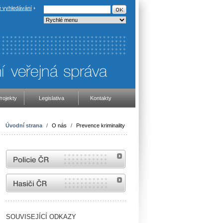
 vyhledávání
rojekty
Legislativa
Kontakty
Úvodní strana
/
O nás
/
Prevence kriminality
internetové stránky Policie ČR
internetové stránky Hasiči ČR
SOUVISEJÍCÍ ODKAZY