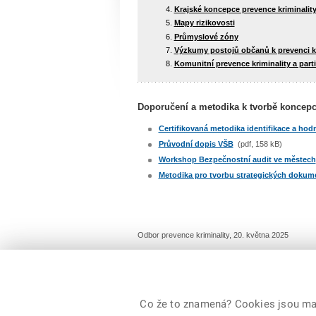
Krajské koncepce prevence kriminalit
Mapy rizikovosti
Průmyslové zóny
Výzkumy postojů občanů k prevenci kr
Komunitní prevence kriminality a partic
Doporučení a metodika k tvorbě koncepcí
Certifikovaná metodika identifikace a hod
Průvodní dopis VŠB
(pdf, 158 kB)
Workshop Bezpečnostní audit ve městech
Metodika pro tvorbu strategických dokume
Odbor prevence kriminality, 20. května 2025
Co že to znamená? Cookies jsou malé