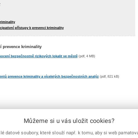
y
iminality
ipativní přístupy k prevenci kriminality
 prevence kriminality
nocení bezpečnostně rizikových lokalit ve městě
(pdf, 4 MB)
ntů prevence kriminality a víceletých bezpečnostních analýz
(pdf, 821 kB)
Můžeme si u vás uložit cookies?
e-mailem
vytisknout
Facebook
X
Corp.
 datové soubory, které slouží např. k tomu, aby si web pamatoval