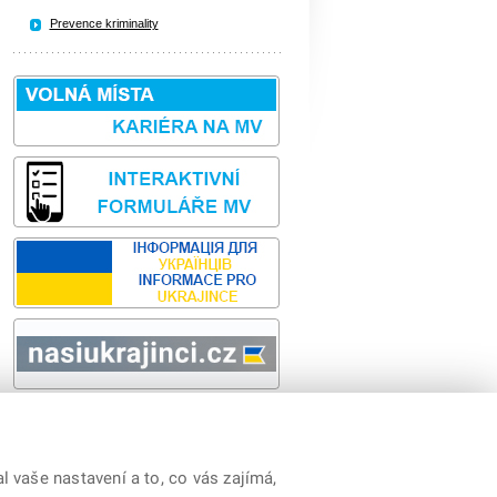
Prevence kriminality
Sbírka zákonů
odk
 vaše nastavení a to, co vás zajímá,