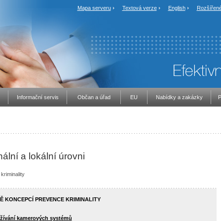
Mapa serveru
Textová verze
English
Rozšířené
Informační servis
Občan a úřad
EU
Nabídky a zakázky
P
ální a lokální úrovni
kriminality
Ě KONCEPCÍ PREVENCE KRIMINALITY
užívání kamerových systémů