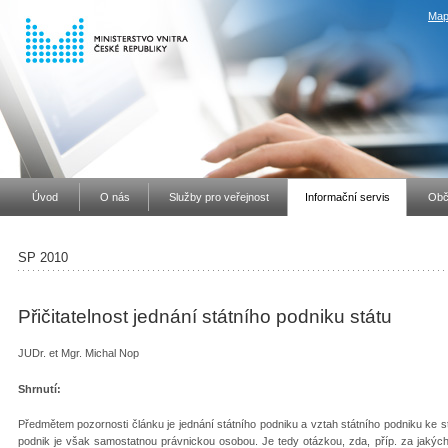
Map
Úvod
O nás
Služby pro veřejnost
Informační servis
Obč
SP 2010
Přičitatelnost jednání státního podniku státu
JUDr. et Mgr. Michal Nop
Shrnutí:
Předmětem pozornosti článku je jednání státního podniku a vztah státního podniku ke stá
podnik je však samostatnou právnickou osobou. Je tedy otázkou, zda, příp. za jakých o