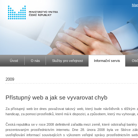
Map
Úvod
O nás
Služby pro veřejnost
Informační servis
Obč
2009
Přístupný web a jak se vyvarovat chyb
Za přístupný web lze dnes považovat takový web, který bude návštěvník s těžkým z
handicap, za pomoci prostředků, které má k dispozici, a způsobem, který mu vyhovuje, e
Česká republika se v roce 2008 definitivně zařadila mezi země, které odstraňují bariér
prezentovaným prostřednictvím internetu. Dne 28. února 2008 byla ve Sbírce zá
uveřejňování informací souvisejících s výkonem veřejné správy prostřednictvím we