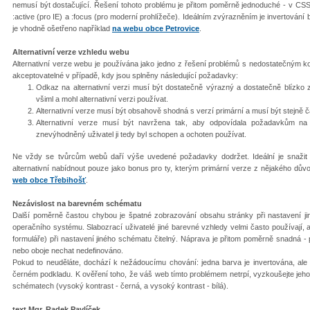
nemusí být dostačující. Řešení tohoto problému je přitom poměrně jednoduché - v CSS 
:active (pro IE) a :focus (pro moderní prohlížeče). Ideálním zvýrazněním je invertován
je vhodně ošetřeno například
na webu obce Petrovice
.
Alternativní verze vzhledu webu
Alternativní verze webu je používána jako jedno z řešení problémů s nedostatečným ko
akceptovatelné v případě, kdy jsou splněny následující požadavky:
Odkaz na alternativní verzi musí být dostatečně výrazný a dostatečně blízko z
všiml a mohl alternativní verzi používat.
Alternativní verze musí být obsahově shodná s verzí primární a musí být stejně č
Alternativní verze musí být navržena tak, aby odpovídala požadavkům na 
znevýhodněný uživatel ji tedy byl schopen a ochoten používat.
Ne vždy se tvůrcům webů daří výše uvedené požadavky dodržet. Ideální je snažit s
alternativní nabídnout pouze jako bonus pro ty, kterým primární verze z nějakého dů
web obce Třebihošť
.
Nezávislost na barevném schématu
Další poměrně častou chybou je špatné zobrazování obsahu stránky při nastavení j
operačního systému. Slabozrací uživatelé jiné barevné vzhledy velmi často používají, 
formuláře) při nastavení jiného schématu čitelný. Náprava je přitom poměrně snadná - p
nebo oboje nechat nedefinováno.
Pokud to neuděláte, dochází k nežádoucímu chování: jedna barva je invertována, ale 
černém podkladu. K ověření toho, že váš web tímto problémem netrpí, vyzkoušejte jeho 
schématech (vysoký kontrast - černá, a vysoký kontrast - bílá).
text
Mgr.
Radek Pavlíček