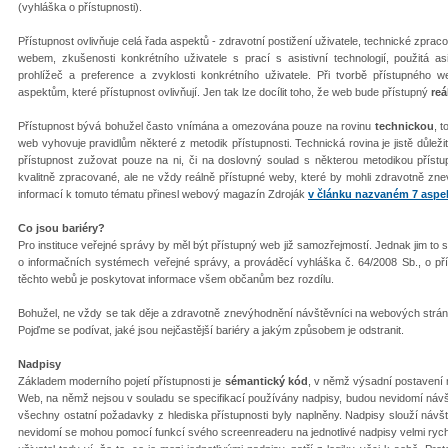
(vyhláška o přístupnosti).
P
řístupnost ovlivňuje celá řada aspektů - zdravotní postižení uživatele, technické zprac
webem, zkušenosti konkrétního uživatele s prací s asistivní technologií, použitá asis
prohlížeč a preference a zvyklosti konkrétního uživatele. Při tvorbě přístupného
aspektům, které přístupnost ovlivňují. Jen tak lze docílit toho, že web bude přístupný
reá
P
řístupnost bývá bohužel často vnímána a omezována pouze na rovinu
technickou
, 
web vyhovuje pravidlům některé z metodik přístupnosti. Technická rovina je jistě důležit
přístupnost zužovat pouze na ni, či na doslovný soulad s některou metodikou přístu
kvalitně zpracované, ale ne vždy reálně přístupné weby, které by mohli zdravotně zne
informací k tomuto tématu přinesl webový magazín Zdroják
v článku nazvaném 7 aspekt
Co jsou bariéry?
Pro instituce veřejné správy by měl být přístupný web již samozřejmostí. Jednak jim to s
o informačních systémech veřejné správy, a prováděcí vyhláška č. 64/2008 Sb., o př
těchto webů je poskytovat informace všem občanům bez rozdílu.
Bohu
žel, ne vždy se tak děje a zdravotně znevýhodnění návštěvníci na webových stránk
Pojďme se podívat, jaké jsou nejčastější bariéry a jakým způsobem je odstranit.
Nadpisy
Základem moderního pojetí přístupnosti je
sémantický kód
, v němž výsadní postavení
Web, na němž nejsou v souladu se specifikací používány nadpisy, budou nevidomí návšt
všechny ostatní požadavky z hlediska přístupnosti byly naplněny. Nadpisy slouží návš
nevidomí se mohou pomocí funkcí svého screenreaderu na jednotlivé nadpisy velmi rychle