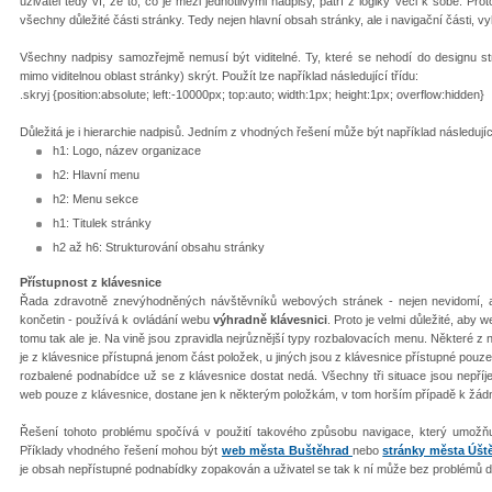
uživatel tedy ví, že to, co je mezi jednotlivými nadpisy, patří z logiky věci k sobě. Pr
všechny důležité části stránky. Tedy nejen hlavní obsah stránky, ale i navigační části, v
Všechny nadpisy samoz
řejmě nemusí být viditelné. Ty, které se nehodí do designu 
mimo viditelnou oblast stránky) skrýt. Použít lze například následující třídu:
.skryj {position:absolute; left:-10000px; top:auto; width:1px; height:1px; overflow:hidden}
D
ůležitá je i hierarchie nadpisů. Jedním z vhodných řešení může být například následujíc
h1: Logo, název organizace
h2: Hlavní menu
h2: Menu sekce
h1: Titulek stránky
h2 až h6: Strukturování obsahu stránky
Přístupnost z klávesnice
Řada zdravotně znevýhodněných návštěvníků webových stránek - nejen nevidomí, al
končetin - používá k ovládání webu
výhradně klávesnici
. Proto je velmi důležité, aby 
tomu tak ale je. Na vině jsou zpravidla nejrůznější typy rozbalovacích menu. Některé z
je z klávesnice přístupná jenom část položek, u jiných jsou z klávesnice přístupné pouz
rozbalené podnabídce už se z klávesnice dostat nedá. Všechny tři situace jsou nepříje
web pouze z klávesnice, dostane jen k některým položkám, v tom horším případě k žád
Řešení tohoto problému spočívá v použití takového způsobu navigace, který umožňu
Příklady vhodného řešení mohou být
web města Buštěhrad
nebo
stránky města Úšt
je obsah nepřístupné podnabídky zopakován a uživatel se tak k ní může bez problémů d