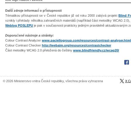
Další zdroje informací o p
ř
ístupnosti
Tématikou přístupnosti se v České republice již od roku 2000 zabývá projekt
Blind F
vznikly i překlady několika zahraničních materiálů (například část metodiky WCAG 2.0)
Weblog POSLEPU
je pak v současnosti prakticky jediným pravidelně aktualizovaným zdr
Doporu
č
ené nástroje a stránky:
Colour Contrast Analyzer
www.paciellogroup.com/resources/contrast-analyser.html
Colour Contrast Checker
http://webaim.org/resources/contrastchecker
Část metodiky WCAG 2.0 přeložená do češtiny
www.blindfriendly.cz/wcag20/
Fac
© 2026 Ministerstvo vnitra České republiky, všechna práva vyhrazena
X C