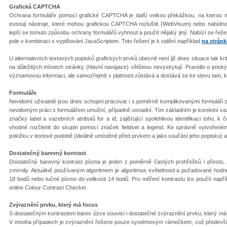
Grafická CAPTCHA
Ochrana formuláře pomocí grafické CAPTCHA je další velkou překážkou, na kterou mů
existují nástroje, které mohou grafickou CAPTCHA rozluštit (WebVisum) nebo nabíd
lepší se tomuto způsobu ochrany formulářů vyhnout a použít nějaký jiný. Nabízí se řeše
pole v kombinaci s vyplňování JavaScriptem. Toto řešení je k vidění například
na strán
U alternativních textových popisk
ů grafických prvků obecně není již dnes situace tak krit
na důležitých místech stránky (hlavní navigace) většinou nevyskytují. Pravidlo o posky
významovou informaci, ale samozřejmě v platnosti zůstává a dostává se ke slovu tam, kd
Formuláře
Nevidomí uživatelé jsou dnes schopni pracovat i s poměrně komplikovanými formuláři za
nevidomým práci s formulářem umožní, případně usnadní. Tím základním je korektní va
značky label a vazebních atributů for a id, zajišťující spolehlivou identifikaci toho, k
vhodné rozčlenit do skupin pomocí značek fieldset a legend. Ke správně vytvořeném
položku v textové podobě (ideálně umístěné před prvkem a jako součást jeho popisku) a 
Dostatečný barevný kontrast
Dostatečný barevný kontrast písma je jeden z poměrně častých prohřešků i přesto,
zmírnily. Aktuálně používaným algoritmem je algoritmus světelnosti a požadované hodno
18 bodů nebo tučné písmo do velikosti 14 bodů. Pro měření kontrastu lze použít např
online Colour Contrast Checker.
Zvýraznění prvku, který má focus
S dostatečným kontrastem barev úzce souvisí i dostatečné zvýraznění prvku, který má fo
V mnoha případech je zvýraznění řešeno pouze systémovým rámečkem, což předevš