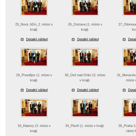
25_Nový Jičín_2. místo v
26_Ostrava (1. místo v
27_Olomouc 
kraji)
kraji)
kra
Detailní náhled
Detailní náhled
Detai
29_Prostějov (1. místo v
30_Ústí nad Orlicí (3. místo
31_Moravská
kraji)
v kraji)
místo v
Detailní náhled
Detailní náhled
Detai
33_Klatovy (3. místo v
34_Plzeň (1. místo v kraji)
35_Praha 13
kraji)
rámci 