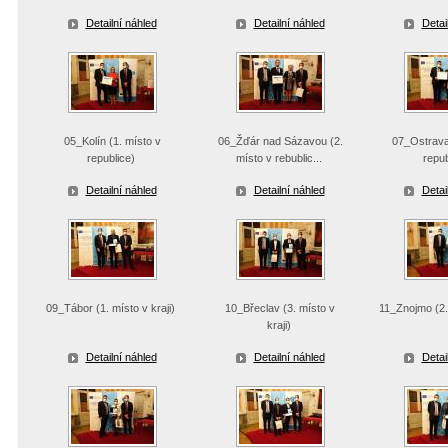
Detailní náhled
Detailní náhled
Detai
05_Kolín (1. místo v
06_Žďár nad Sázavou (2.
07_Ostrava 
republice)
místo v rebublic...
repub
Detailní náhled
Detailní náhled
Detai
09_Tábor (1. místo v kraji)
10_Břeclav (3. místo v
11_Znojmo (2. 
kraji)
Detailní náhled
Detailní náhled
Detai