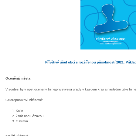
Přívětivý úřad obcí s rozšířenou působností 2021: Příkla
Oceněná města:
V soutěži byly opět oceněny tři nejpřívětivější úřady v každém kraji a následně také tři ne
Celorepublikoví vítězové:
Kolín
Žďár nad Sázavou
Ostrava
Krajští vítězové: