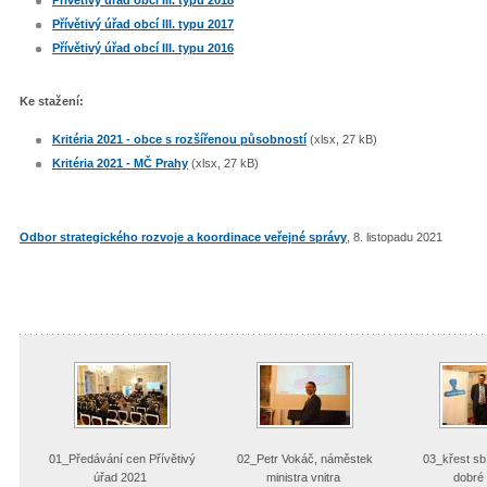
Přívětivý úřad obcí III. typu 2017
Přívětivý úřad obcí III. typu 2016
Ke stažení:
Kritéria 2021 - obce s rozšířenou působností
(xlsx, 27 kB)
Kritéria 2021 - MČ Prahy
(xlsx, 27 kB)
Odbor strategického rozvoje a koordinace veřejné správy
, 8. listopadu 2021
01_Předávání cen Přívětivý
02_Petr Vokáč, náměstek
03_křest sbí
úřad 2021
ministra vnitra
dobré