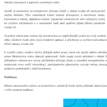
Vokáče starostové a tajemníci oceněných měst.
Soutěž je postavena na komplexním přístupu úřadů v oblasti kvality při poskytování
služeb klientům. Přes sedmdesát kritérií hodnotí přístupnost a otevřenost úřadu,
komunikaci s klienty, digitalizaci služeb, zapojování veřejnosti do věcí veřejných, kroky
ke zvýšení udržitelnosti a v neposlední řadě také opatření přijatá během pandemie
covidu-19.
Oceněná města tedy mohou být považována za nejpřívětivější právě pro svůj ucelený p
délky úředních hodin přes vývoj mobilních aplikací a přívětivost a rychlost komunikace a
šíření nákazy covidu-19).
K soutěži vyšla i tradiční sbírka příkladů dobré praxe, která má sloužit dalším městů
praxe Ministerstva vnitra objevují opakovaně. Kolín zaujal svými aktivitami v oblasti
příkladným městem pro rozvoj udržitelného přístupu úřadu a zavádění energetického m
inspirovalo svou svěží komunikací, participativním plánováním rozvoje města, konce
podporou podnikatelů v době lockdownu.
Publikace:
Během slavnostního večera se konal křest v pořadí již šesté sbírky příkladů dobré praxe.
v níže uvedené publikaci.