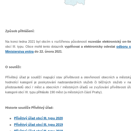
Způsob přihlášení:
Na konci ledna 2021 byl obcím s rozšířenou působností
rozeslán elektronický on-li
obcí III. typu. Obce mohli tento dotazník
vyplňovat a elektronicky odeslat
odboru s
Ministerstva vnitra
do 22. února 2021
.
O soutěži:
Přívětivý úřad je soutěží mapující stav přívětivosti a otevřeností obecních a městs
hodnotící kategorií je poskytování nadstandardních služeb či běžných služeb v na
představitelů obcí / měst a obecních / městských úřadů ve zvyšování přívětivosti ú
kategorii obcí III. typu přihlásilo 190 měst (a městských částí Prahy).
Historie soutěže Přívětivý úřad:
Přívětivý úřad obcí III. typu 2020
Přívětivý úřad obcí III. typu 2019
Přívětivý úřad obcí III. typu 2018