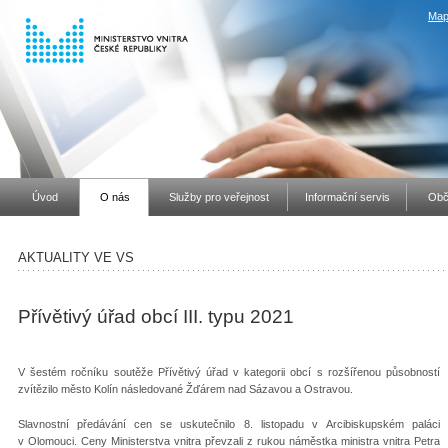
Map
Úvod
O nás
Služby pro veřejnost
Informační servis
Obč
AKTUALITY VE VS
Přívětivý úřad obcí III. typu 2021
V šestém ročníku soutěže Přívětivý úřad v kategorii obcí s rozšířenou působností
zvítězilo město Kolín následované Žďárem nad Sázavou a Ostravou.
Slavnostní předávání cen se uskutečnilo 8. listopadu v Arcibiskupském paláci
v Olomouci. Ceny Ministerstva vnitra převzali z rukou náměstka ministra vnitra Petra