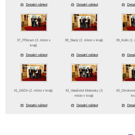
Detailní náhled
Detailní náhled
Detai
37_Příbram (3. místo v
38_Slaný (2. místo v kraji)
39_Kolín (1. 
kraji)
Detailní náhled
Detailní náhled
Detai
41_Děčín (2. místo v kraji)
42_Valašské Klobouky (3.
43_Otrokovic
místo v kraji)
kra
Detailní náhled
Detailní náhled
Detai