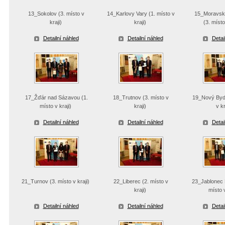
13_Sokolov (3. místo v
14_Karlovy Vary (1. místo v
15_Moravské
kraji)
kraji)
(3. místo 
Detailní náhled
Detailní náhled
Detai
17_Žďár nad Sázavou (1.
18_Trutnov (3. místo v
19_Nový Bydž
místo v kraji)
kraji)
v kr
Detailní náhled
Detailní náhled
Detai
21_Turnov (3. místo v kraji)
22_Liberec (2. místo v
23_Jablonec 
kraji)
místo v
Detailní náhled
Detailní náhled
Detai