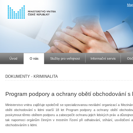
Map
Úvod
O nás
Služby pro veřejnost
Informační servis
Obč
DOKUMENTY - KRIMINALITA
Program podpory a ochrany obětí obchodování s l
Ministerstvo vnitra zajišťuje společně se specializovanou nevládní organizací a Mezin
oběti obchodování s lidmi starší 18 let Program podpory a ochrany obětí obchodová
poskytnout těmto obětem podporu a zabezpečit ochranu jejich lidských práv a důstojnos
tak napomoci orgánům činným v trestním řízení při odhalování, stíhání, usvědčení a 
obcho­dováním s lidmi.