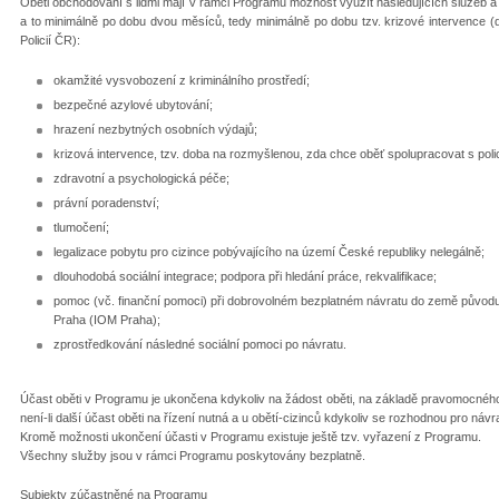
Oběti obchodování s lidmi mají v rámci Programu možnost využít následujících služeb a
a to minimálně po dobu dvou měsíců, tedy minimálně po dobu tzv. krizové intervence 
Policií ČR):
okamžité vysvobození z kriminálního prostředí;
bezpečné azylové ubytování;
hrazení nezbytných osobních výdajů;
krizová intervence, tzv. doba na rozmyšlenou, zda chce oběť spolupracovat s polic
zdravotní a psychologická péče;
právní poradenství;
tlumočení;
legalizace pobytu pro cizince pobývajícího na území České republiky nelegálně;
dlouhodobá sociální integrace; podpora při hledání práce, rekvalifikace;
pomoc (vč. finanční pomoci) při dobrovolném bezplat­ném návratu do země původu
Praha (IOM Praha);
zprostředkování následné sociální pomoci po návratu.
Účast oběti v Programu je ukončena kdykoliv na žádost oběti, na základě pravomocného 
není-li další účast oběti na řízení nutná a u obětí­-cizinců kdykoliv se rozhodnou pro ná
Kromě možnosti ukončení účasti v Programu existuje ještě tzv. vyřazení z Programu.
Všechny služby jsou v rámci Programu poskytovány bez­platně.
Subjekty zúčastněné na Programu