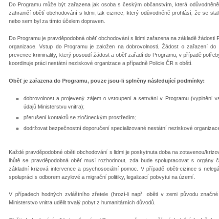
Do Programu může být zařazena jak osoba s českým občanstvím, která odůvodněně pr
zahraničí obětí obchodová­ní s lidmi, tak cizinec, který odůvodněně prohlásí, že se st
nebo sem byl za tímto účelem dopraven.
Do Programu je pravděpodobná oběť obchodování s lidmi za­řazena na základě žádosti
organizace. Vstup do Programu je založen na dobrovolnosti. Žádost o zařa­zení do 
prevence kriminality, který posoudí žádost a oběť zařadí do Programu; v případě potřeby
koordinuje práci nestátní neziskové or­ganizace a případně Policie ČR s obětí.
Oběť je zařazena do Programu, pouze jsou-li splněny násle­dující podmínky:
dobrovolnost a projevený zájem o vstoupení a setrvání v Programu (vyplnění v
údajů Ministerstvu vnitra);
přerušení kontaktů se zločineckým prostředím;
dodržovat bezpečnostní doporučení specializované ne­státní neziskové organizace
Každé pravděpodobné oběti obchodování s lidmi je poskytnuta doba na zotavenou/krizov
lhůtě se pravdě­podobná oběť musí rozhodnout, zda bude spolupracovat s orgány či
základní krizová intervence a psychosociální pomoc. V přípa­dě oběti-cizince s nel
spolupráci s odborem azylové a migrační politiky, legalizací pobvytui na území.
V případech hodných zvláštního zřetele (hrozí-li např. oběti v zemi původu značn
Ministerstvo vnitra udělit trvalý pobyt z humanitárních důvodů.