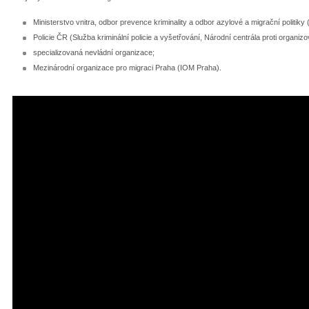
Ministerstvo vnitra, odbor prevence kriminality a odbor azylové a mig­rační politiky
Policie ČR (Služba kriminální policie a vyšetřování, Národní centrála proti organiz
specializovaná nevládní organizace;
Mezinárodní organizace pro migraci Praha (IOM Praha).